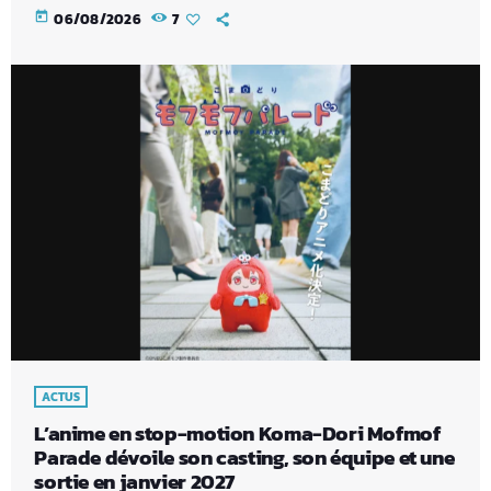
today
06/08/2026
7
ACTUS
L’anime en stop-motion Koma-Dori Mofmof
Parade dévoile son casting, son équipe et une
sortie en janvier 2027