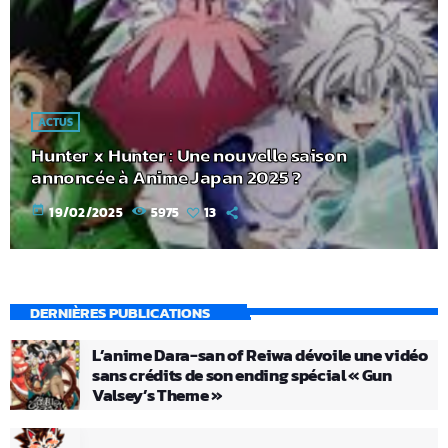
ACTUS
Hunter x Hunter : Une nouvelle saison
annoncée à Anime Japan 2025 ?
today
19/02/2025
5975
13
DERNIÈRES PUBLICATIONS
L’anime Dara-san of Reiwa dévoile une vidéo
sans crédits de son ending spécial « Gun
Valsey’s Theme »