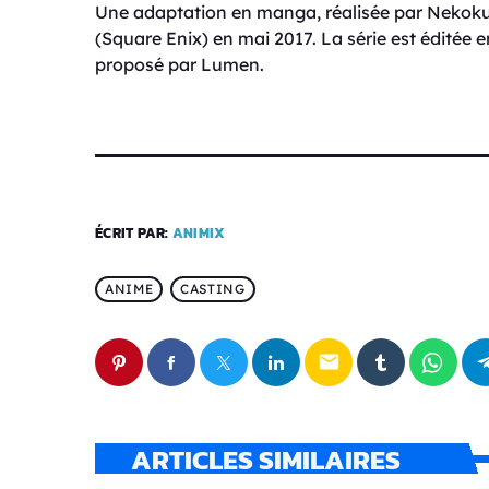
Une adaptation en manga, réalisée par Nekoku
(Square Enix) en mai 2017. La série est éditée e
proposé par Lumen.
ÉCRIT PAR:
ANIMIX
ANIME
CASTING
email
ARTICLES SIMILAIRES