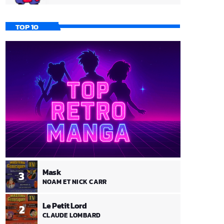
TOP 10
Mask
3
NOAM ET NICK CARR
Le Petit Lord
2
CLAUDE LOMBARD