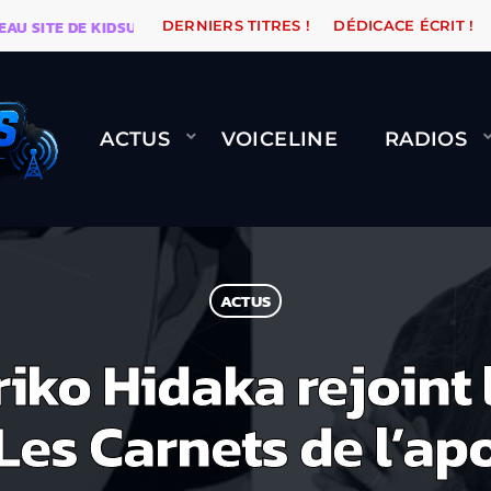
ITE DE KIDSUNE
WARÉTRO
ORANGE ROAD QUI PASS
DERNIERS TITRES !
DÉDICACE ÉCRIT !
ACTUS
VOICELINE
RADIOS
ACTUS
riko Hidaka rejoint 
Les Carnets de l’ap