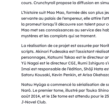
cours. Crunchyroll propose la diffusion en simu
L’histoire suit Mao Mao, formée dès son plus 
servante au palais de l’empereur, elle attire l’a
la promeut lorsqu’il découvre son talent pour
Mao met ses connaissances au service des habit
mystères et les complots qui se trament.
La réalisation de ce projet est assurée par No
scripts. Akinori Fudesaka est l’assistant réalis
personnages, Katsumi Takao est le directeur art
Yû Nagai est le directeur CGI, Rumi Ishiguro 
Imai est responsable de l’édition, Shôji Hata e
Satoru Kousaki, Kevin Penkin, et Arisa Okehaz
Natsu Hyûga a commencé la sérialisation de so
Narô. Le premier tome, illustré par Touko Shin
août 2014, et le 13e tome est attendu pour le 25 
J-Novel Club.