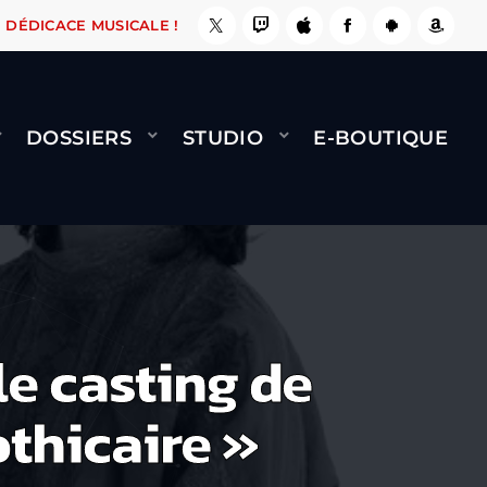
E, ÇA LE FAIT !
NAMI
BERNARD MINET - FLY
DÉDICACE MUSICALE !
DOSSIERS
STUDIO
E-BOUTIQUE
le casting de
othicaire »