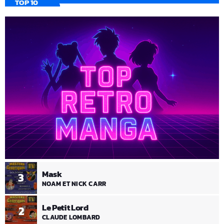
TOP 10
Mask
3
NOAM ET NICK CARR
Le Petit Lord
2
CLAUDE LOMBARD