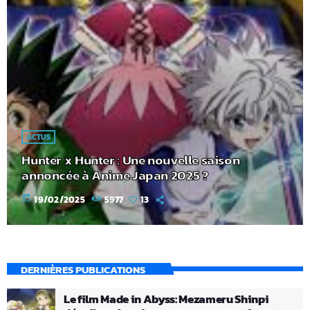
ACTUS
Hunter x Hunter : Une nouvelle saison
annoncée à Anime Japan 2025 ?
today
19/02/2025
5977
13
DERNIÈRES PUBLICATIONS
Le film Made in Abyss: Mezameru Shinpi