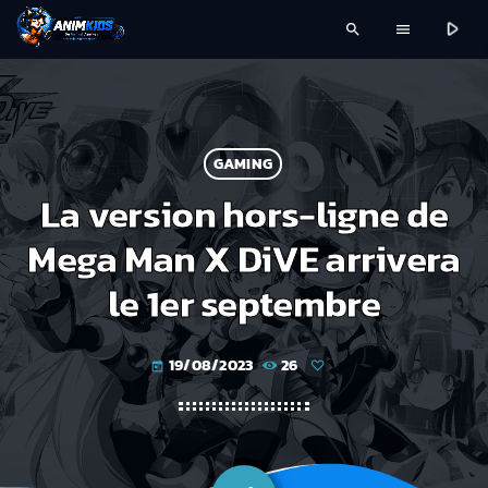
play_arrow
search
menu
GAMING
La version hors-ligne de
Mega Man X DiVE arrivera
le 1er septembre
19/08/2023
26
today