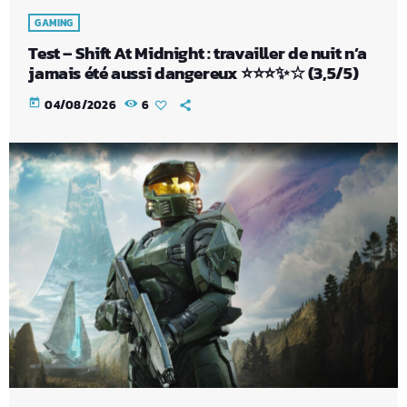
GAMING
Test – Shift At Midnight : travailler de nuit n’a
jamais été aussi dangereux ⭐⭐⭐✨☆ (3,5/5)
today
04/08/2026
6