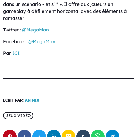
dans un scénario « et si ? ». Il offre aux joueurs un
gameplay à défilement horizontal avec des éléments à
ramasser.
Twitter :
@MegaMan
Facebook :
@MegaMan
Par
ICI
ÉCRIT PAR:
ANIMIX
JEUX VIDÉO
email