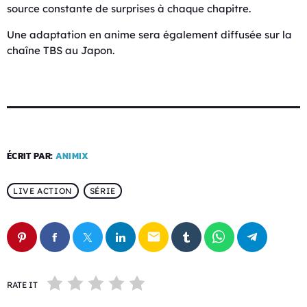
source constante de surprises à chaque chapitre.
Une adaptation en anime sera également diffusée sur la
chaîne TBS au Japon.
ÉCRIT PAR:
ANIMIX
LIVE ACTION
SÉRIE
email
RATE IT