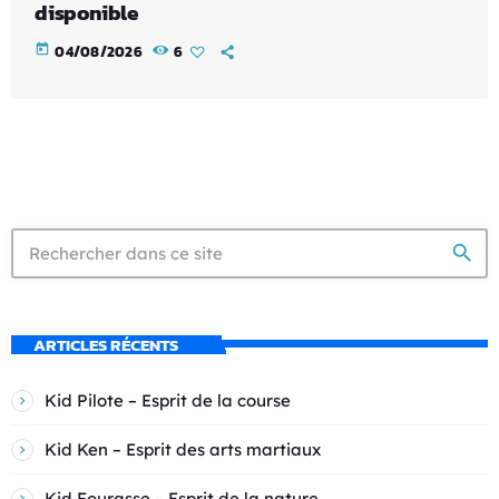
disponible
today
04/08/2026
6
search
ARTICLES RÉCENTS
Kid Pilote – Esprit de la course
Kid Ken – Esprit des arts martiaux
Kid Fourasse – Esprit de la nature