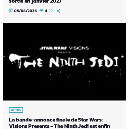
sortie en janvier 2027
today
05/08/2026
4
ACTUS
La bande-annonce finale de Star Wars:
Visions Presents – The Ninth Jedi est enfin