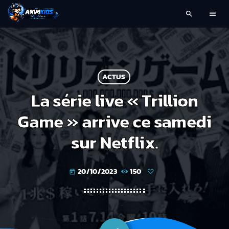
search
menu
ACTUS
La série live « Trillion
Game » arrive ce samedi
sur Netflix.
20/10/2023
150
today