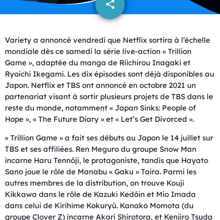
share
email
Variety a annoncé vendredi que Netflix sortira à l’échelle
mondiale dès ce samedi la série live-action « Trillion
Game », adaptée du manga de Riichirou Inagaki et
Ryoichi Ikegami. Les dix épisodes sont déjà disponibles au
Japon. Netflix et TBS ont annoncé en octobre 2021 un
partenariat visant à sortir plusieurs projets de TBS dans le
reste du monde, notamment « Japan Sinks: People of
Hope », « The Future Diary » et « Let’s Get Divorced ».
« Trillion Game » a fait ses débuts au Japon le 14 juillet sur
TBS et ses affiliées. Ren Meguro du groupe Snow Man
incarne Haru Tennôji, le protagoniste, tandis que Hayato
Sano joue le rôle de Manabu « Gaku » Taira. Parmi les
autres membres de la distribution, on trouve Kouji
Kikkawa dans le rôle de Kazuki Kedôin et Mio Imada
dans celui de Kirihime Kokuryû. Kanako Momota (du
groupe Clover Z) incarne Akari Shirotora, et Kenjiro Tsuda