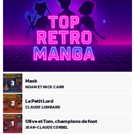
Mask
3
NOAM ET NICK CARR
Le Petit Lord
2
CLAUDE LOMBARD
Olive et Tom, champions de foot
1
JEAN-CLAUDE CORBEL