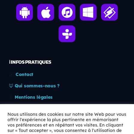
ℹ️ INFOS PRATIQUES
✉️
Contact
🦊
Qui sommes-nous ?
📄
Mentions légales
🔒
Confidentialité
Nous utilisons des cookies sur notre site Web pour vous
offrir l'expérience la plus pertinente en mémorisant
🛡️
RGPD
vos préférences et en répétant vos visites. En cliquant
sur « Tout accepter », vous consentez à l'utilisation de
Copyright © 2026 Animkids. Tous droits réservés.