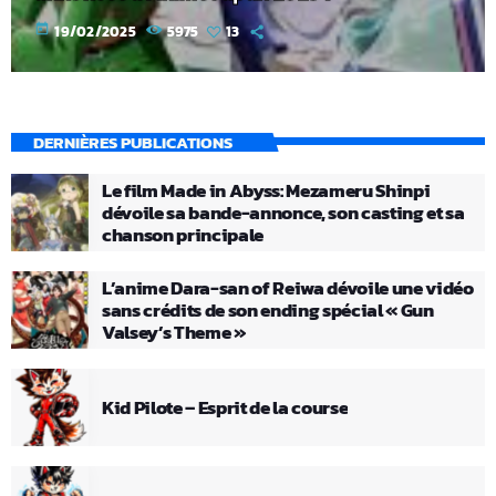
today
19/02/2025
5975
13
DERNIÈRES PUBLICATIONS
Le film Made in Abyss: Mezameru Shinpi
dévoile sa bande-annonce, son casting et sa
chanson principale
L’anime Dara-san of Reiwa dévoile une vidéo
sans crédits de son ending spécial « Gun
Valsey’s Theme »
Kid Pilote – Esprit de la course