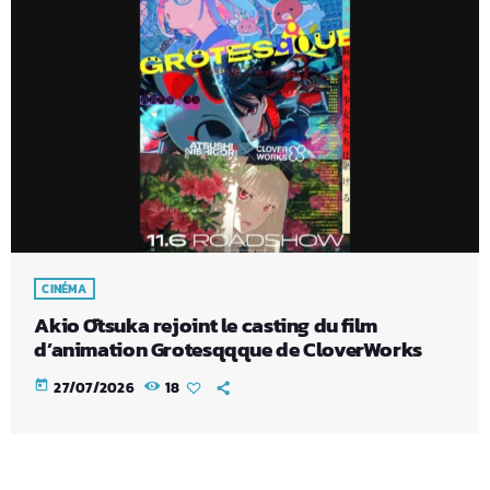
CINÉMA
Akio Ōtsuka rejoint le casting du film
d’animation Grotesqqque de CloverWorks
today
27/07/2026
18