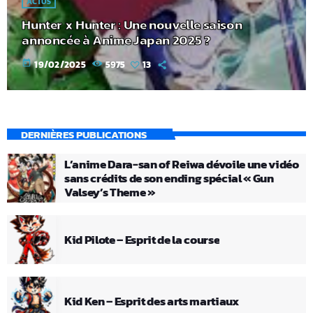
ACTUS
Hunter x Hunter : Une nouvelle saison
annoncée à Anime Japan 2025 ?
today
19/02/2025
5975
13
DERNIÈRES PUBLICATIONS
L’anime Dara-san of Reiwa dévoile une vidéo
sans crédits de son ending spécial « Gun
Valsey’s Theme »
Kid Pilote – Esprit de la course
Kid Ken – Esprit des arts martiaux