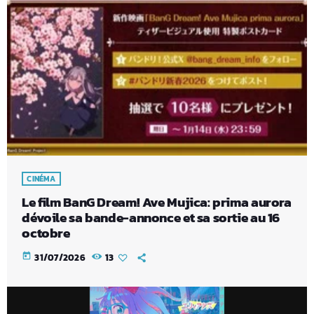
CINÉMA
Le film BanG Dream! Ave Mujica: prima aurora
dévoile sa bande-annonce et sa sortie au 16
octobre
today
31/07/2026
13