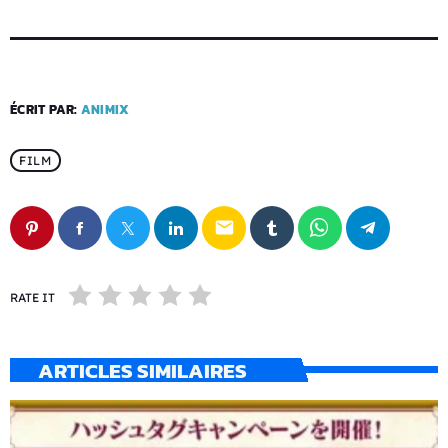
ÉCRIT PAR:
ANIMIX
FILM
email
RATE IT
ARTICLES SIMILAIRES