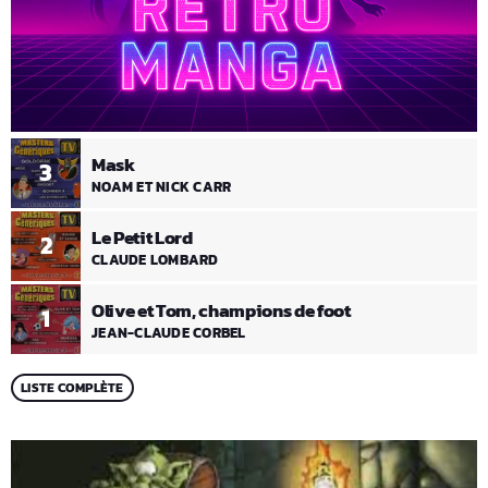
Mask
3
NOAM ET NICK CARR
Le Petit Lord
2
CLAUDE LOMBARD
Olive et Tom, champions de foot
1
JEAN-CLAUDE CORBEL
LISTE COMPLÈTE