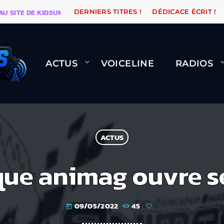
TE DE KIDSUNE
WARÉTRO
ORANGE ROAD QUI PASSE
DERNIERS TITRES !
DÉDICACE ÉCRIT !
ACTUS
VOICELINE
RADIOS
ACTUS
que animag ouvre se
09/05/2022
45
today