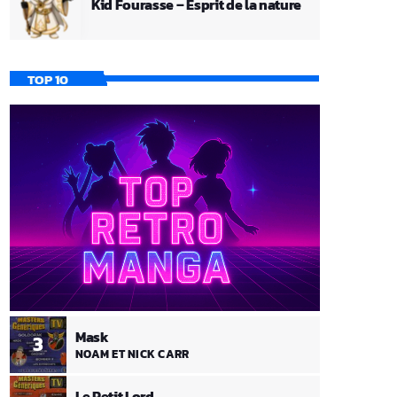
Kid Fourasse – Esprit de la nature
TOP 10
Mask
3
NOAM ET NICK CARR
Le Petit Lord