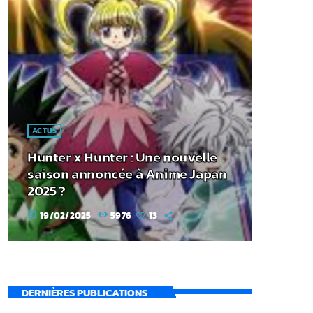
ACTUS
Hunter x Hunter : Une nouvelle
saison annoncée à Anime Japan
2025 ?
19/02/2025
5976
13
today
DERNIÈRES PUBLICATIONS