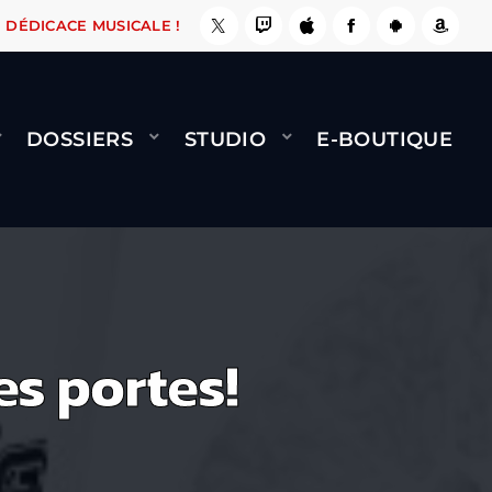
, ÇA LE FAIT !
NAMI
BERNARD MINET - FLY 
DÉDICACE MUSICALE !
DOSSIERS
STUDIO
E-BOUTIQUE
s portes!