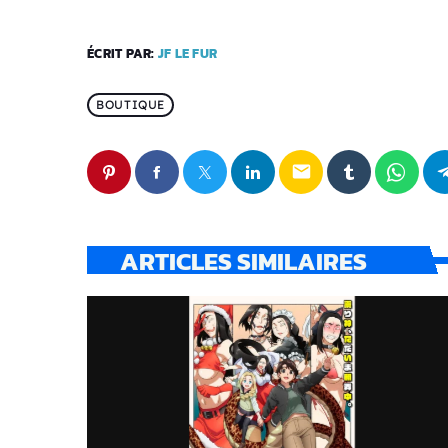
ÉCRIT PAR:
JF LE FUR
BOUTIQUE
email
ARTICLES SIMILAIRES