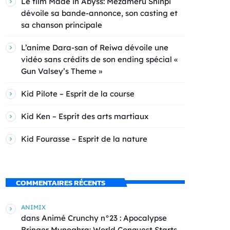
Le film Made in Abyss: Mezameru Shinpi
dévoile sa bande-annonce, son casting et
sa chanson principale
L’anime Dara-san of Reiwa dévoile une
vidéo sans crédits de son ending spécial «
Gun Valsey’s Theme »
Kid Pilote – Esprit de la course
Kid Ken – Esprit des arts martiaux
Kid Fourasse – Esprit de la nature
COMMENTAIRES RÉCENTS
ANIMIX
dans
Animé Crunchy n°23 : Apocalypse
Bringer Mynoghra: World Conquest Starts