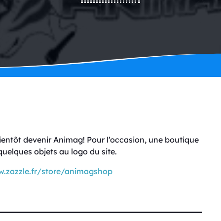
 bientôt devenir Animag! Pour l’occasion, une boutique
 quelques objets au logo du site.
w.zazzle.fr/store/animagshop