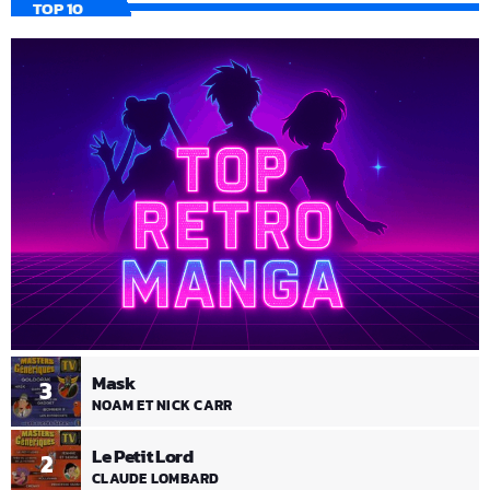
TOP 10
Mask
3
NOAM ET NICK CARR
Le Petit Lord
2
CLAUDE LOMBARD