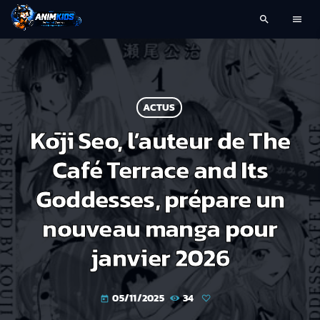
search
menu
ACTUS
Kōji Seo, l’auteur de The
Café Terrace and Its
Goddesses, prépare un
nouveau manga pour
janvier 2026
05/11/2025
34
today