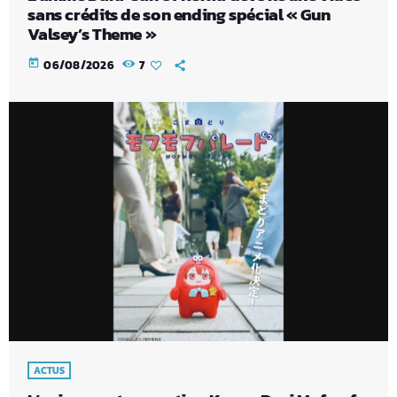
sans crédits de son ending spécial « Gun
Valsey’s Theme »
today
06/08/2026
7
ACTUS