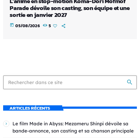
L’anime en stop-motion Koma-Dori Mofmof
Parade dévoile son casting, son équipe et une
sortie en janvier 2027
today
05/08/2026
5
search
ARTICLES RÉCENTS
Le film Made in Abyss: Mezameru Shinpi dévoile sa
bande-annonce, son casting et sa chanson principale