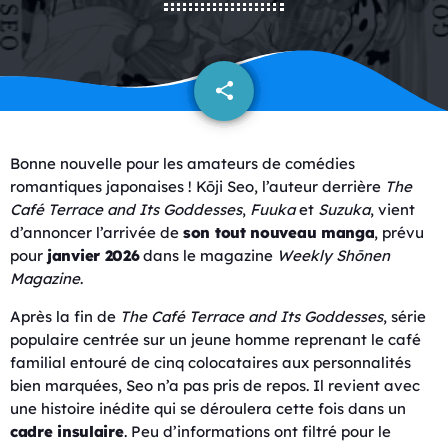
share
email
Bonne nouvelle pour les amateurs de comédies
romantiques japonaises ! Kōji Seo, l’auteur derrière
The
Café Terrace and Its Goddesses
,
Fuuka
et
Suzuka
, vient
d’annoncer l’arrivée de
son tout nouveau manga
, prévu
pour
janvier 2026
dans le magazine
Weekly Shōnen
Magazine
.
Après la fin de
The Café Terrace and Its Goddesses
, série
populaire centrée sur un jeune homme reprenant le café
familial entouré de cinq colocataires aux personnalités
bien marquées, Seo n’a pas pris de repos. Il revient avec
une histoire inédite qui se déroulera cette fois dans un
cadre insulaire
. Peu d’informations ont filtré pour le