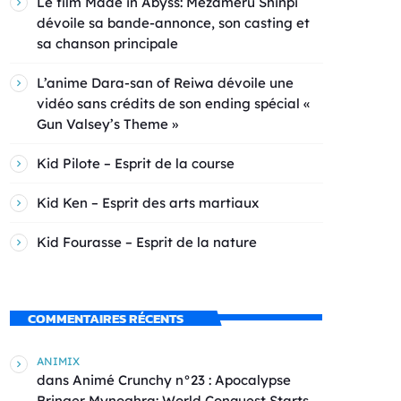
Le film Made in Abyss: Mezameru Shinpi
dévoile sa bande-annonce, son casting et
sa chanson principale
L’anime Dara-san of Reiwa dévoile une
vidéo sans crédits de son ending spécial «
Gun Valsey’s Theme »
Kid Pilote – Esprit de la course
Kid Ken – Esprit des arts martiaux
Kid Fourasse – Esprit de la nature
COMMENTAIRES RÉCENTS
ANIMIX
dans
Animé Crunchy n°23 : Apocalypse
Bringer Mynoghra: World Conquest Starts