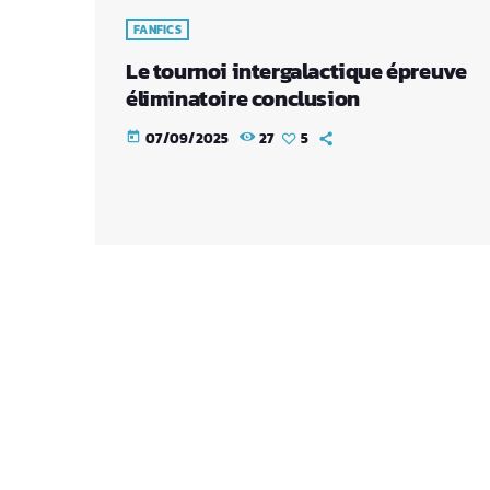
FANFICS
Le tournoi intergalactique épreuve
éliminatoire conclusion
07/09/2025
27
5
today