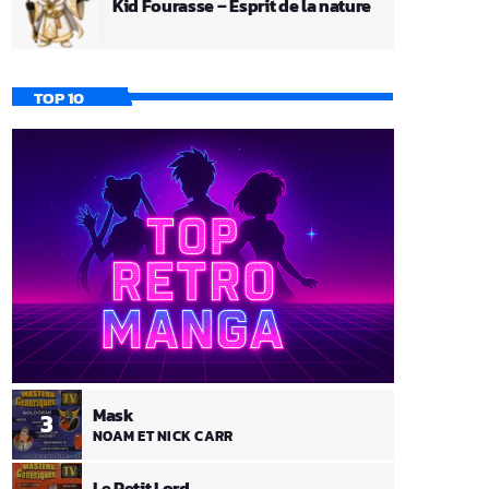
Kid Fourasse – Esprit de la nature
TOP 10
Mask
3
NOAM ET NICK CARR
Le Petit Lord