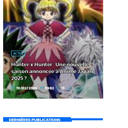
ACTUS
Hunter x Hunter : Une nouvelle
saison annoncée à Anime Japan
2025 ?
19/02/2025
5982
13
today
DERNIÈRES PUBLICATIONS