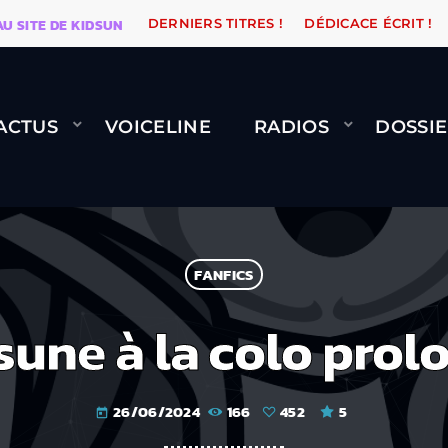
TE DE KIDSUNE
WARÉTRO
ORANGE ROAD QUI PASSE,
DERNIERS TITRES !
DÉDICACE ÉCRIT !
ACTUS
VOICELINE
RADIOS
DOSSIE
FANFICS
sune à la colo prol
26/06/2024
166
452
5
today