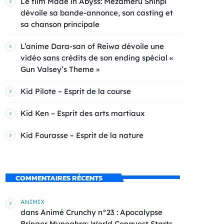
Le film Made in Abyss: Mezameru Shinpi
dévoile sa bande-annonce, son casting et
sa chanson principale
L’anime Dara-san of Reiwa dévoile une
vidéo sans crédits de son ending spécial «
Gun Valsey’s Theme »
Kid Pilote – Esprit de la course
Kid Ken – Esprit des arts martiaux
Kid Fourasse – Esprit de la nature
COMMENTAIRES RÉCENTS
ANIMIX
dans
Animé Crunchy n°23 : Apocalypse
Bringer Mynoghra: World Conquest Starts