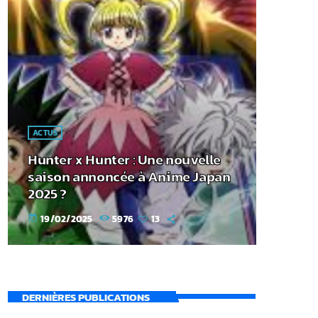
ACTUS
Hunter x Hunter : Une nouvelle
saison annoncée à Anime Japan
2025 ?
19/02/2025
5976
13
today
DERNIÈRES PUBLICATIONS