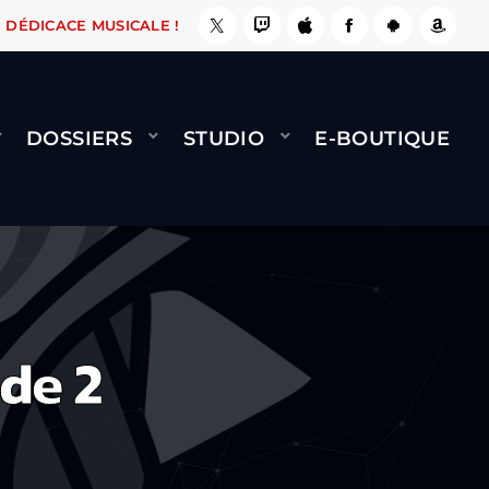
E, ÇA LE FAIT !
NAMI
BERNARD MINET - FLY
DÉDICACE MUSICALE !
DOSSIERS
STUDIO
E-BOUTIQUE
de 2