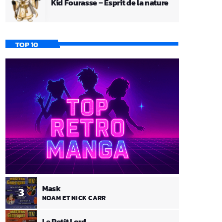
Kid Fourasse – Esprit de la nature
TOP 10
Mask
3
NOAM ET NICK CARR
Le Petit Lord