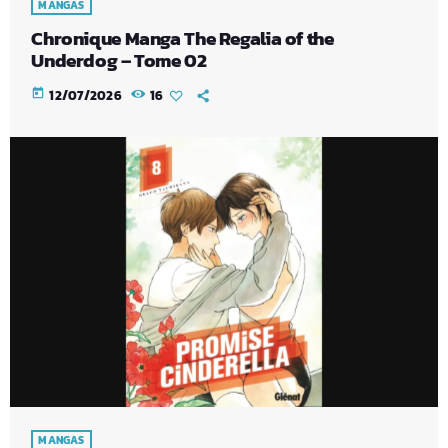
MANGAS
Chronique Manga The Regalia of the
Underdog – Tome 02
today
12/07/2026
16
MANGAS