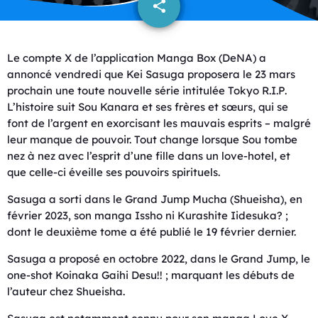
share
email
Le compte X de l’application Manga Box (DeNA) a
annoncé vendredi que Kei Sasuga proposera le 23 mars
prochain une toute nouvelle série intitulée Tokyo R.I.P.
L’histoire suit Sou Kanara et ses frères et sœurs, qui se
font de l’argent en exorcisant les mauvais esprits – malgré
leur manque de pouvoir. Tout change lorsque Sou tombe
nez à nez avec l’esprit d’une fille dans un love-hotel, et
que celle-ci éveille ses pouvoirs spirituels.
Sasuga a sorti dans le Grand Jump Mucha (Shueisha), en
février 2023, son manga Issho ni Kurashite Iidesuka? ;
dont le deuxième tome a été publié le 19 février dernier.
Sasuga a proposé en octobre 2022, dans le Grand Jump, le
one-shot Koinaka Gaihi Desu!! ; marquant les débuts de
l’auteur chez Shueisha.