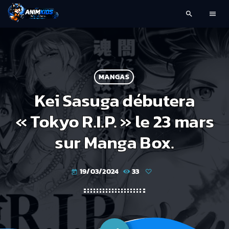
search
menu
MANGAS
Kei Sasuga débutera
« Tokyo R.I.P. » le 23 mars
sur Manga Box.
19/03/2024
33
today