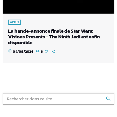
ACTUS
La bande-annonce finale de Star Wars:
Visions Presents – The Ninth Jedi est enfin
disponible
today
04/08/2026
6
search