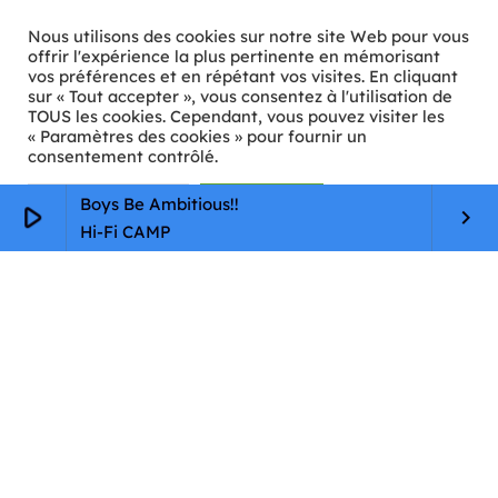
Nous utilisons des cookies sur notre site Web pour vous
offrir l'expérience la plus pertinente en mémorisant
vos préférences et en répétant vos visites. En cliquant
ℹ️ INFOS PRATIQUES
sur « Tout accepter », vous consentez à l'utilisation de
TOUS les cookies. Cependant, vous pouvez visiter les
« Paramètres des cookies » pour fournir un
✉️
Contact
consentement contrôlé.
🦊
Qui sommes-nous ?
Paramètres Cookie
Tout accepter
Boys Be Ambitious!!
play_arrow
keyboard_arrow_right
📄
Mentions légales
Hi-Fi CAMP
🔒
Confidentialité
🛡️
RGPD
Copyright © 2026 Animkids. Tous droits réservés.