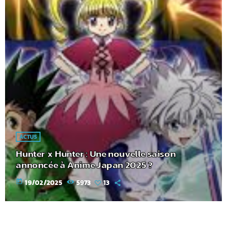
ACTUS
Hunter x Hunter : Une nouvelle saison
annoncée à Anime Japan 2025 ?
today
19/02/2025
5973
13