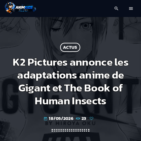
search
menu
ACTUS
K2 Pictures annonce les
adaptations anime de
Gigant et The Book of
Human Insects
18/05/2026
23
today