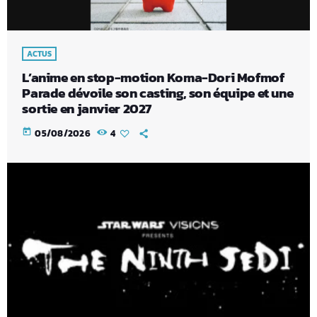
ACTUS
L’anime en stop-motion Koma-Dori Mofmof
Parade dévoile son casting, son équipe et une
sortie en janvier 2027
today
05/08/2026
4