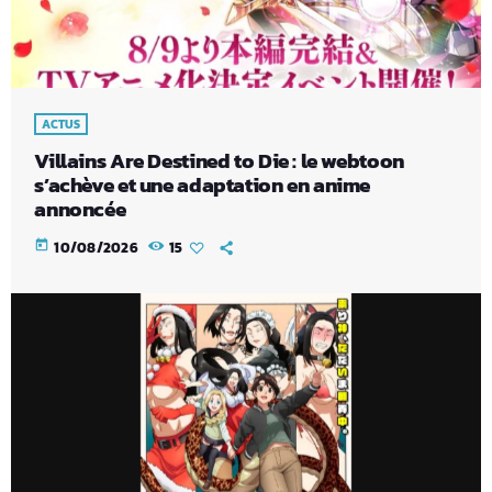
ACTUS
Villains Are Destined to Die : le webtoon
s’achève et une adaptation en anime
annoncée
today
10/08/2026
15