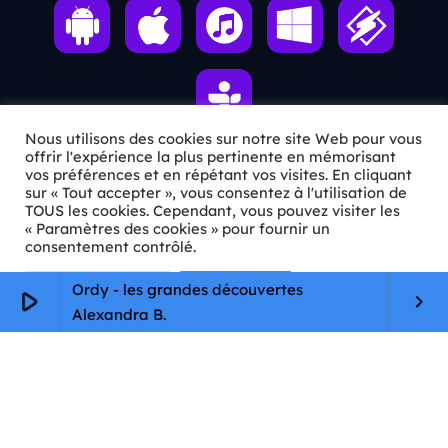
Nous utilisons des cookies sur notre site Web pour vous
offrir l'expérience la plus pertinente en mémorisant
vos préférences et en répétant vos visites. En cliquant
ℹ️ INFOS PRATIQUES
sur « Tout accepter », vous consentez à l'utilisation de
TOUS les cookies. Cependant, vous pouvez visiter les
« Paramètres des cookies » pour fournir un
✉️
Contact
consentement contrôlé.
🦊
Qui sommes-nous ?
Paramètres Cookie
Tout accepter
Ordy - les grandes découvertes
play_arrow
keyboard_arrow_right
📄
Mentions légales
Alexandra B.
🔒
Confidentialité
🛡️
RGPD
Copyright © 2026 Animkids. Tous droits réservés.