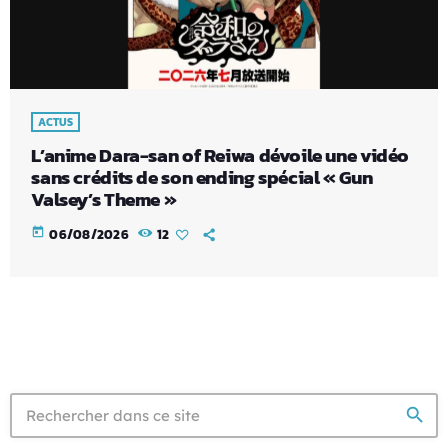
ACTUS
L’anime Dara-san of Reiwa dévoile une vidéo
sans crédits de son ending spécial « Gun
Valsey’s Theme »
today
06/08/2026
12
search