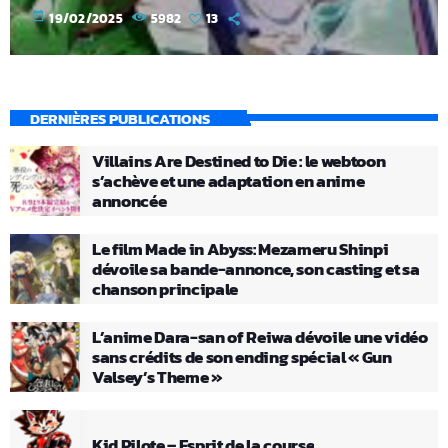
today
19/02/2025
5982
13
DERNIÈRES PUBLICATIONS
Villains Are Destined to Die : le webtoon
s’achève et une adaptation en anime
annoncée
Le film Made in Abyss: Mezameru Shinpi
dévoile sa bande-annonce, son casting et sa
chanson principale
L’anime Dara-san of Reiwa dévoile une vidéo
sans crédits de son ending spécial « Gun
Valsey’s Theme »
Kid Pilote – Esprit de la course