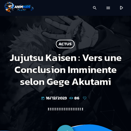
play_arrow
search
menu
ACTUS
Jujutsu Kaisen : Vers une
Conclusion Imminente
selon Gege Akutami
16/12/2023
86
today