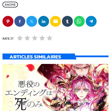
ANIME
email
RATE IT
ARTICLES SIMILAIRES