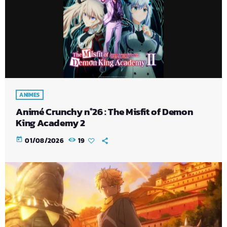
ANIMES
Animé Crunchy n°26 : The Misfit of Demon
King Academy 2
today
01/08/2026
19