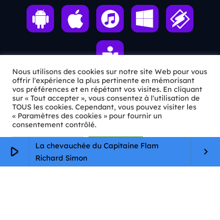
Nous utilisons des cookies sur notre site Web pour vous
offrir l'expérience la plus pertinente en mémorisant
vos préférences et en répétant vos visites. En cliquant
sur « Tout accepter », vous consentez à l'utilisation de
ℹ️ INFOS PRATIQUES
TOUS les cookies. Cependant, vous pouvez visiter les
« Paramètres des cookies » pour fournir un
✉️
Contact
consentement contrôlé.
🦊
Qui sommes-nous ?
Paramètres Cookie
Tout accepter
La chevauchée du Capitaine Flam
play_arrow
keyboard_arrow_right
Richard Simon
📄
Mentions légales
🔒
Confidentialité
🛡️
RGPD
Copyright © 2026 Animkids. Tous droits réservés.