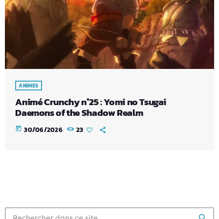
ANIMES
Animé Crunchy n°25 : Yomi no Tsugai
Daemons of the Shadow Realm
today
30/06/2026
23
search