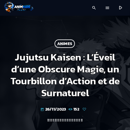
play_arrow
search
menu
ANIMES
Jujutsu Kaisen : L’Éveil
d’une Obscure Magie, un
Tourbillon d’Action et de
Surnaturel
26/11/2023
152
today