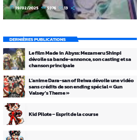
today
19/02/2025
5976
13
DERNIÈRES PUBLICATIONS
Le film Made in Abyss: Mezameru Shinpi
dévoile sa bande-annonce, son casting et sa
chanson principale
L’anime Dara-san of Reiwa dévoile une vidéo
sans crédits de son ending spécial « Gun
Valsey’s Theme »
Kid Pilote – Esprit de la course