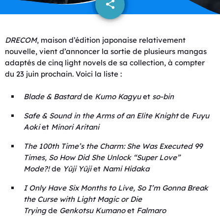
share
email
DRECOM
, maison d’édition japonaise relativement
nouvelle, vient d’annoncer la sortie de plusieurs mangas
adaptés de cinq light novels de sa collection, à compter
du 23 juin prochain. Voici la liste :
Blade & Bastard
de
Kumo Kagyu
et
so-bin
Safe & Sound in the Arms of an Elite Knight
de
Fuyu
Aoki
et
Minori Aritani
The 100th Time’s the Charm: She Was Executed 99
Times, So How Did She Unlock “Super Love”
Mode?!
de
Yūji Yūji
et
Nami Hidaka
I Only Have Six Months to Live, So I’m Gonna Break
the Curse with Light Magic or Die
Trying
de
Genkotsu Kumano
et
Falmaro