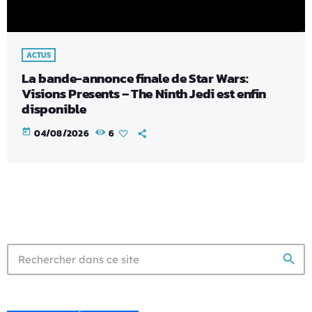
ACTUS
La bande-annonce finale de Star Wars:
Visions Presents – The Ninth Jedi est enfin
disponible
today
04/08/2026
6
search