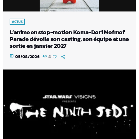
ACTUS
L’anime en stop-motion Koma-Dori Mofmof
Parade dévoile son casting, son équipe et une
sortie en janvier 2027
today
05/08/2026
4