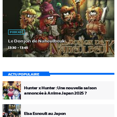
PODCAST
Le Donjon de Naheulbeuk
13:30 - 13:45
ACTU POPULAIRE
Hunter x Hunter : Une nouvelle saison
annoncée à Anime Japan 2025 ?
Elsa Esnoult au Japon