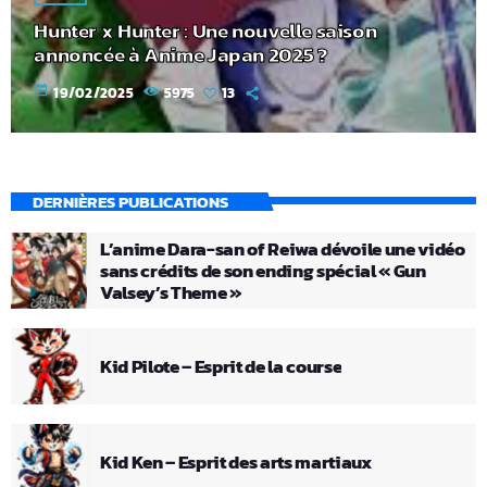
Hunter x Hunter : Une nouvelle saison
annoncée à Anime Japan 2025 ?
today
19/02/2025
5975
13
DERNIÈRES PUBLICATIONS
L’anime Dara-san of Reiwa dévoile une vidéo
sans crédits de son ending spécial « Gun
Valsey’s Theme »
Kid Pilote – Esprit de la course
Kid Ken – Esprit des arts martiaux