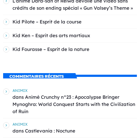
L’anime Dara-san of Reiwa dévoile une vidéo sans
crédits de son ending spécial « Gun Valsey’s Theme »
Kid Pilote – Esprit de la course
Kid Ken – Esprit des arts martiaux
Kid Fourasse – Esprit de la nature
COMMENTAIRES RÉCENTS
ANIMIX
dans
Animé Crunchy n°23 : Apocalypse Bringer
Mynoghra: World Conquest Starts with the Civilization
of Ruin
ANIMIX
dans
Castlevania : Noctune