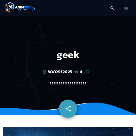
search
menu
geek
30/09/2025
4
today
share
email