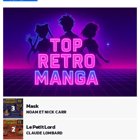
Mask
3
NOAM ET NICK CARR
Le Petit Lord
2
CLAUDE LOMBARD