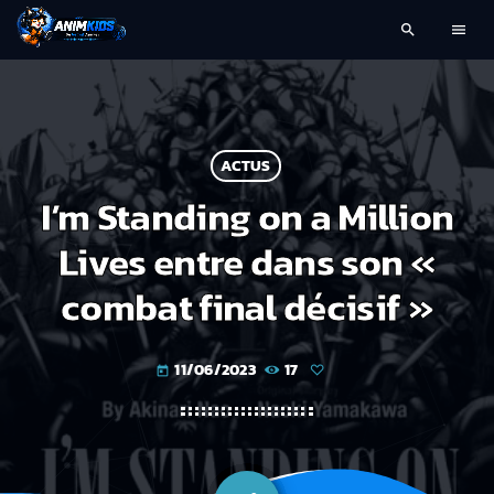
search
menu
ACTUS
I’m Standing on a Million
Lives entre dans son «
combat final décisif »
11/06/2023
17
today