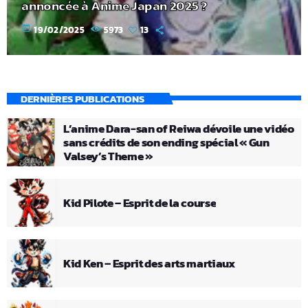
annoncée à Anime Japan 2025 ?
today
19/02/2025
5973
13
DERNIÈRES PUBLICATIONS
L’anime Dara-san of Reiwa dévoile une vidéo
sans crédits de son ending spécial « Gun
Valsey’s Theme »
Kid Pilote – Esprit de la course
Kid Ken – Esprit des arts martiaux