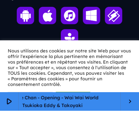
Nous utilisons des cookies sur notre site Web pour vous
offrir l'expérience la plus pertinente en mémorisant
vos préférences et en répétant vos visites. En cliquant
ℹ️ INFOS PRATIQUES
sur « Tout accepter », vous consentez à l'utilisation de
TOUS les cookies. Cependant, vous pouvez visiter les
« Paramètres des cookies » pour fournir un
✉️
Contact
consentement contrôlé.
🦊
Qui sommes-nous ?
Paramètres Cookie
Tout accepter
p Arale Chan - Opening - Wai Wai World
play_arrow
keyboard_arrow_right
📄
Mentions légales
Tsukioka Eddy & Takoyaki
🔒
Confidentialité
🛡️
RGPD