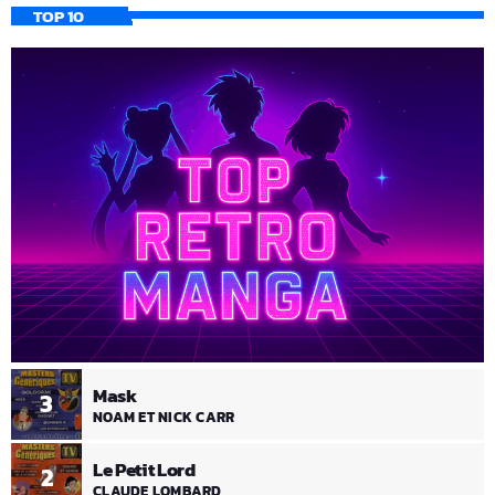
TOP 10
Mask
3
NOAM ET NICK CARR
Le Petit Lord
2
CLAUDE LOMBARD