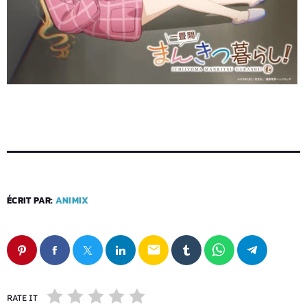
ÉCRIT PAR:
ANIMIX
email
RATE IT