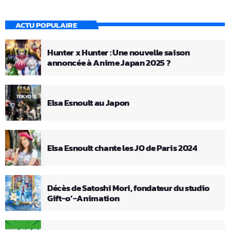
ACTU POPULAIRE
Hunter x Hunter : Une nouvelle saison
annoncée à Anime Japan 2025 ?
Elsa Esnoult au Japon
Elsa Esnoult chante les JO de Paris 2024
Décès de Satoshi Mori, fondateur du studio
Gift-o’-Animation