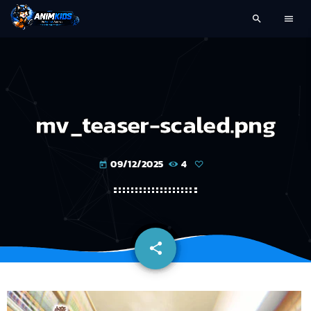
search
menu
mv_teaser-scaled.png
09/12/2025
4
today
share
email