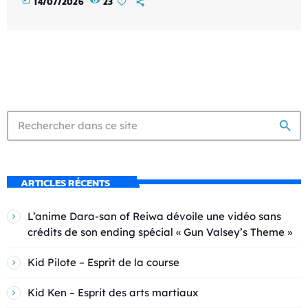
14/07/2026
23
search
ARTICLES RÉCENTS
L’anime Dara-san of Reiwa dévoile une vidéo sans
crédits de son ending spécial « Gun Valsey’s Theme »
Kid Pilote – Esprit de la course
Kid Ken – Esprit des arts martiaux