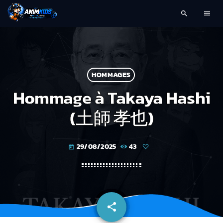
search
menu
HOMMAGES
Hommage à Takaya Hashi
(土師 孝也)
29/08/2025
43
today
share
email