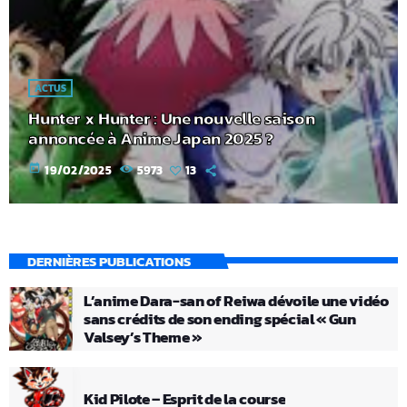
ACTUS
Hunter x Hunter : Une nouvelle saison
annoncée à Anime Japan 2025 ?
today
19/02/2025
5973
13
DERNIÈRES PUBLICATIONS
L’anime Dara-san of Reiwa dévoile une vidéo
sans crédits de son ending spécial « Gun
Valsey’s Theme »
Kid Pilote – Esprit de la course