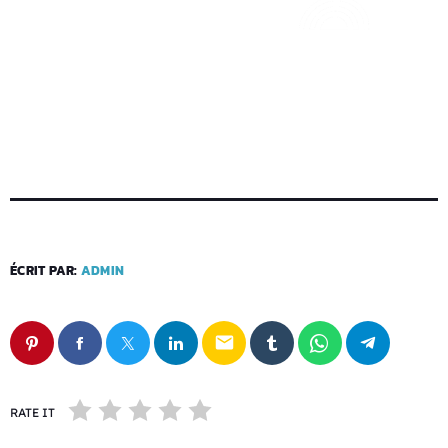
ÉCRIT PAR:
ADMIN
email
RATE IT