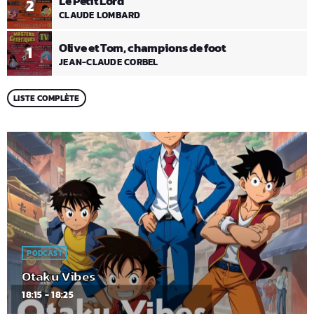
Le Petit Lord
2
CLAUDE LOMBARD
Olive et Tom, champions de foot
1
JEAN-CLAUDE CORBEL
LISTE COMPLÈTE
PODCAST
Otaku Vibes
18:15 - 18:25