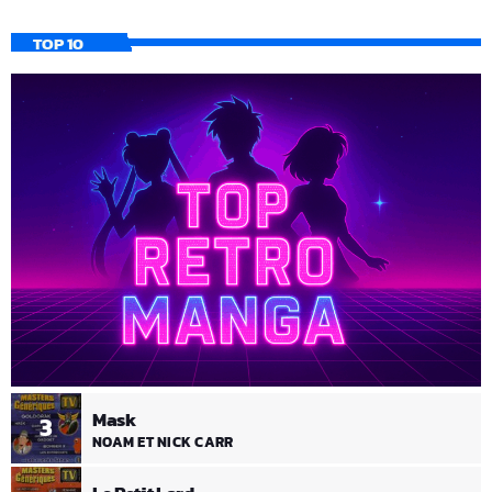
TOP 10
Mask
3
NOAM ET NICK CARR