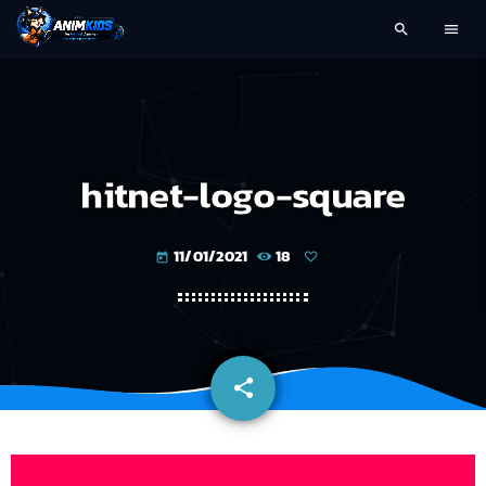
search
menu
hitnet-logo-square
11/01/2021
18
today
share
email