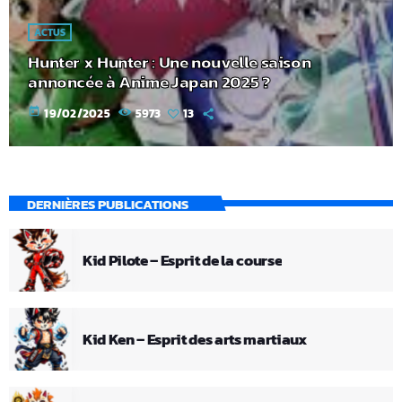
ACTUS
Hunter x Hunter : Une nouvelle saison
annoncée à Anime Japan 2025 ?
today
19/02/2025
5973
13
DERNIÈRES PUBLICATIONS
Kid Pilote – Esprit de la course
Kid Ken – Esprit des arts martiaux