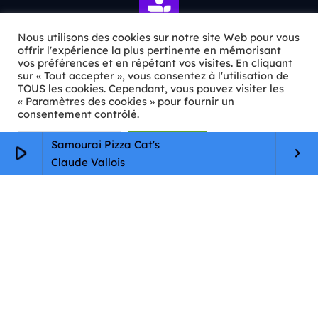
Nous utilisons des cookies sur notre site Web pour vous
offrir l'expérience la plus pertinente en mémorisant
vos préférences et en répétant vos visites. En cliquant
ℹ️ INFOS PRATIQUES
sur « Tout accepter », vous consentez à l'utilisation de
TOUS les cookies. Cependant, vous pouvez visiter les
« Paramètres des cookies » pour fournir un
✉️
Contact
consentement contrôlé.
🦊
Qui sommes-nous ?
Paramètres Cookie
Tout accepter
Samourai Pizza Cat's
play_arrow
keyboard_arrow_right
📄
Mentions légales
Claude Vallois
🔒
Confidentialité
🛡️
RGPD
Copyright © 2026 Animkids. Tous droits réservés.