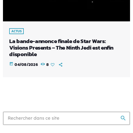
ACTUS
La bande-annonce finale de Star Wars:
Visions Presents – The Ninth Jedi est enfin
disponible
today
04/08/2026
8
search