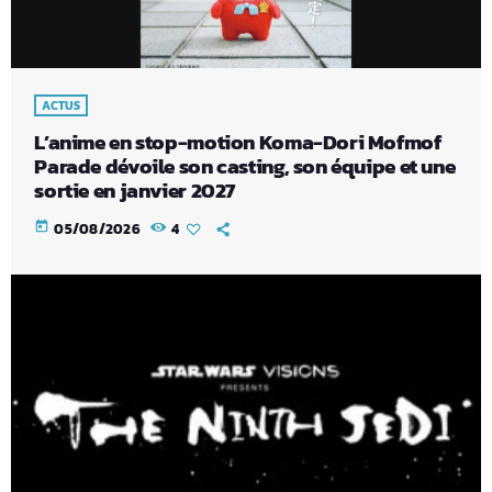
ACTUS
L’anime en stop-motion Koma-Dori Mofmof
Parade dévoile son casting, son équipe et une
sortie en janvier 2027
today
05/08/2026
4