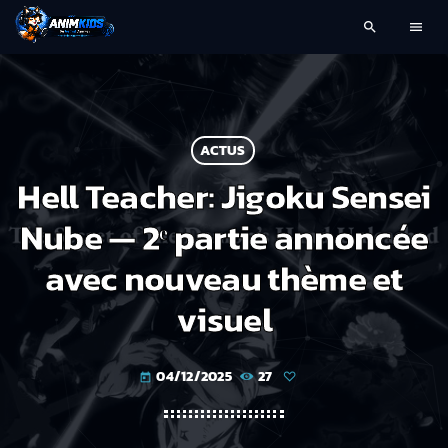
search
menu
ACTUS
Hell Teacher: Jigoku Sensei
Nube — 2ᵉ partie annoncée
avec nouveau thème et
visuel
04/12/2025
27
today