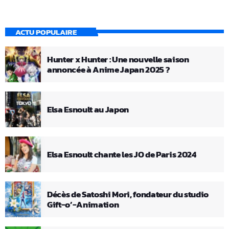
ACTU POPULAIRE
Hunter x Hunter : Une nouvelle saison
annoncée à Anime Japan 2025 ?
Elsa Esnoult au Japon
Elsa Esnoult chante les JO de Paris 2024
Décès de Satoshi Mori, fondateur du studio
Gift-o’-Animation