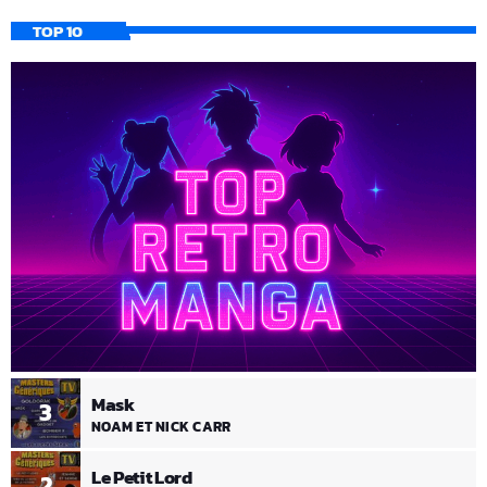
TOP 10
Mask
3
NOAM ET NICK CARR
Le Petit Lord
2