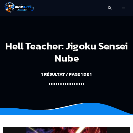
search
menu
Hell Teacher: Jigoku Sensei
Nube
1 RÉSULTAT / PAGE 1 DE 1