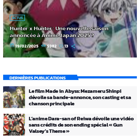
ACTUS
Hunter x Hunter : Une nouvelle saison
annoncée à Anime Japan 2025 ?
today
19/02/2025
5982
13
DERNIÈRES PUBLICATIONS
Le film Made in Abyss: Mezameru Shinpi
dévoile sa bande-annonce, son casting et sa
chanson principale
L’anime Dara-san of Reiwa dévoile une vidéo
sans crédits de son ending spécial « Gun
Valsey’s Theme »