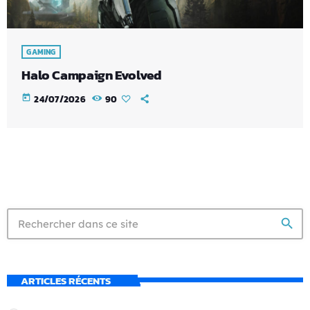
GAMING
Halo Campaign Evolved
today
24/07/2026
90
search
ARTICLES RÉCENTS