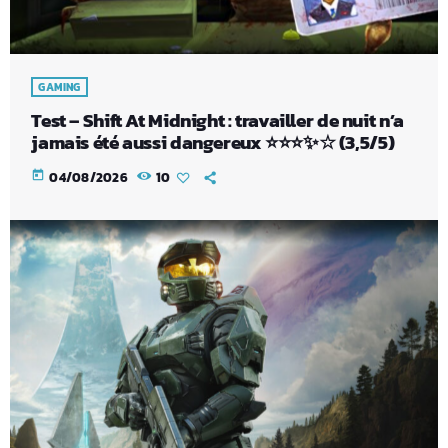
GAMING
Test – Shift At Midnight : travailler de nuit n’a
jamais été aussi dangereux ⭐⭐⭐✨☆ (3,5/5)
today
04/08/2026
10