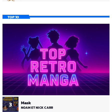
TOP 10
Mask
3
NOAM ET NICK CARR