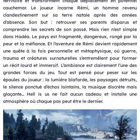
territoire et transforment chaque déplacement en potentiel
cauchemar. Le joueur incarne Rémi, un homme revenu
clandestinement sur sa terre natale après des années
d’absence. Son but : retrouver ses parents disparus et
comprendre les secrets de son passé. Mais rien n’est simple
dans Hadéa. Le pays est fragmenté, dangereux, rongé par la
peur et la méfiance. Et l’aventure de Rémi devient rapidement
une quête à la fois personnelle et métaphysique, où guerre,
trauma et créatures surnaturelles s’entremêlent pour former
un récit lourd et immersif. L’ambiance est clairement l’une des
grandes forces du jeu. Tout est pensé pour peser sur les
épaules du joueur : la lumière blafarde, les paysages détruits,
le silence ponctué d’échos lointains, la musique discrète mais
glaçante… Hell is us ne fait aucun cadeau et installe une
atmosphère où chaque pas peut être le dernier.