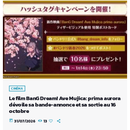
CINÉMA
Le film BanG Dream! Ave Mujica: prima aurora
dévoile sa bande-annonce et sa sortie au 16
octobre
today
31/07/2026
13