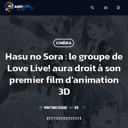
play_arrow
search
menu
CINÉMA
Hasu no Sora : le groupe de
Love Live! aura droit à son
premier film d’animation
3D
09/06/2025
33
today