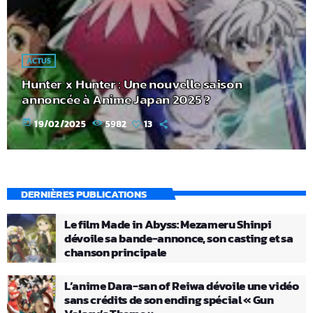
ACTUS
Hunter x Hunter : Une nouvelle saison
annoncée à Anime Japan 2025 ?
today
19/02/2025
5982
13
DERNIÈRES PUBLICATIONS
Le film Made in Abyss: Mezameru Shinpi
dévoile sa bande-annonce, son casting et sa
chanson principale
L’anime Dara-san of Reiwa dévoile une vidéo
sans crédits de son ending spécial « Gun