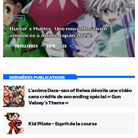
ACTUS
Hunter x Hunter : Une nouvelle saison
annoncée à Anime Japan 2025 ?
today
19/02/2025
5973
13
DERNIÈRES PUBLICATIONS
L’anime Dara-san of Reiwa dévoile une vidéo
sans crédits de son ending spécial « Gun
Valsey’s Theme »
Kid Pilote – Esprit de la course