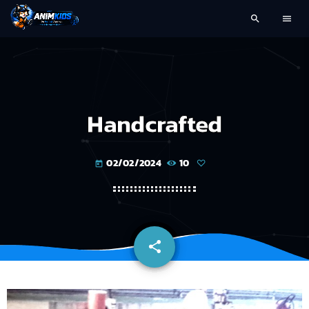
search
menu
Handcrafted
02/02/2024
10
today
share
email