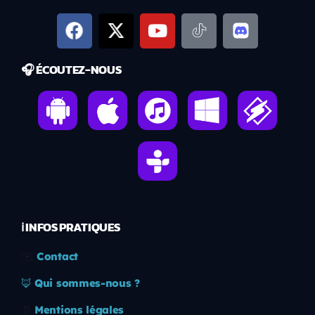
🎧 ÉCOUTEZ-NOUS
ℹ️ INFOS PRATIQUES
✉️
Contact
🦊
Qui sommes-nous ?
📄
Mentions légales