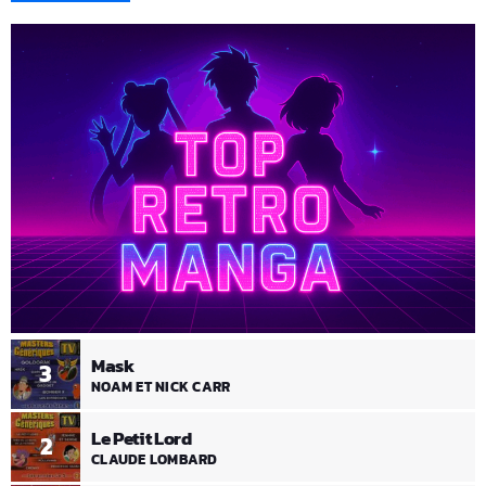
Mask
3
NOAM ET NICK CARR
Le Petit Lord
2
CLAUDE LOMBARD