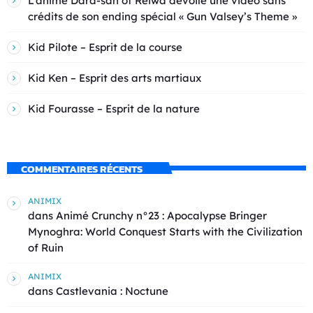
L’anime Dara-san of Reiwa dévoile une vidéo sans
crédits de son ending spécial « Gun Valsey’s Theme »
Kid Pilote – Esprit de la course
Kid Ken – Esprit des arts martiaux
Kid Fourasse – Esprit de la nature
COMMENTAIRES RÉCENTS
ANIMIX
dans
Animé Crunchy n°23 : Apocalypse Bringer
Mynoghra: World Conquest Starts with the Civilization
of Ruin
ANIMIX
dans
Castlevania : Noctune