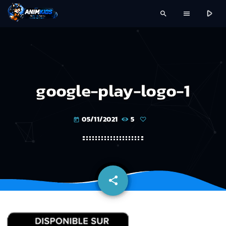
play_arrow
search
menu
google-play-logo-1
05/11/2021
5
today
share
email