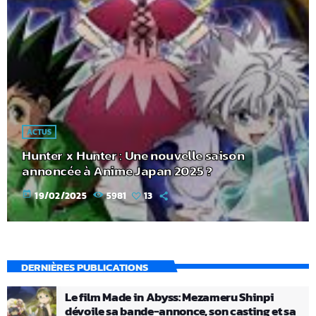
ACTUS
Hunter x Hunter : Une nouvelle saison
annoncée à Anime Japan 2025 ?
today
19/02/2025
5981
13
DERNIÈRES PUBLICATIONS
Le film Made in Abyss: Mezameru Shinpi
dévoile sa bande-annonce, son casting et sa