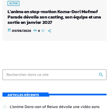
ACTUS
L’anime en stop-motion Koma-Dori Mofmof
Parade dévoile son casting, son équipe et une
sortie en janvier 2027
today
05/08/2026
4
search
ARTICLES RÉCENTS
L’anime Dara-san of Reiwa dévoile une vidéo sans