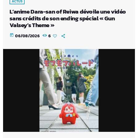
ACTUS
L’anime Dara-san of Reiwa dévoile une vidéo
sans crédits de son ending spécial « Gun
Valsey’s Theme »
today
06/08/2026
6