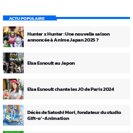
ACTU POPULAIRE
Hunter x Hunter : Une nouvelle saison
annoncée à Anime Japan 2025 ?
Elsa Esnoult au Japon
Elsa Esnoult chante les JO de Paris 2024
Décès de Satoshi Mori, fondateur du studio
Gift-o’-Animation