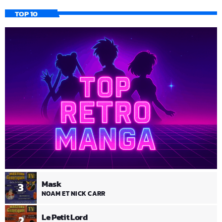
TOP 10
Mask
3
NOAM ET NICK CARR
Le Petit Lord
2