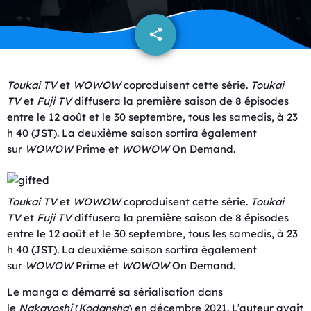
share
email
Toukai TV
et
WOWOW
coproduisent cette série.
Toukai
TV
et
Fuji TV
diffusera la première saison de 8 épisodes
entre le 12 août et le 30 septembre, tous les samedis, à 23
h 40 (JST). La deuxième saison sortira également
sur
WOWOW
Prime et
WOWOW
On Demand.
Toukai TV
et
WOWOW
coproduisent cette série.
Toukai
TV
et
Fuji TV
diffusera la première saison de 8 épisodes
entre le 12 août et le 30 septembre, tous les samedis, à 23
h 40 (JST). La deuxième saison sortira également
sur
WOWOW
Prime et
WOWOW
On Demand.
Le manga a démarré sa sérialisation dans
le
Nakayoshi
(
Kodansha
) en décembre 2021. L’auteur avait