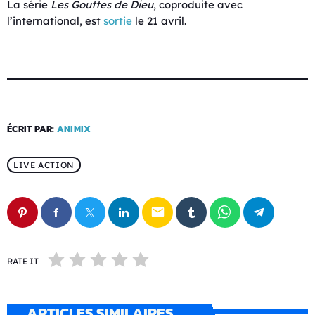
La série
Les Gouttes de Dieu
, coproduite avec
l’international, est
sortie
le 21 avril.
ÉCRIT PAR:
ANIMIX
LIVE ACTION
email
RATE IT
ARTICLES SIMILAIRES