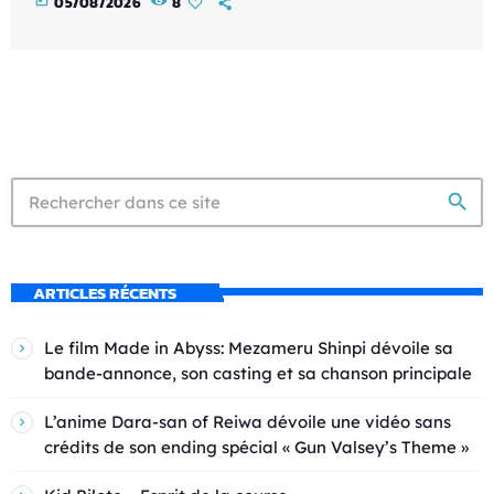
today
05/08/2026
8
search
ARTICLES RÉCENTS
Le film Made in Abyss: Mezameru Shinpi dévoile sa
bande-annonce, son casting et sa chanson principale
L’anime Dara-san of Reiwa dévoile une vidéo sans
crédits de son ending spécial « Gun Valsey’s Theme »