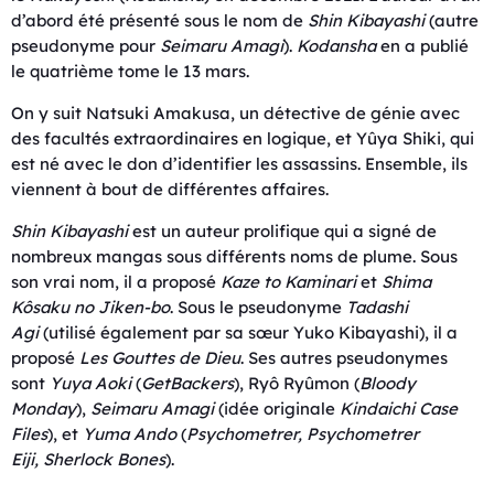
d’abord été présenté sous le nom de
Shin Kibayashi
(autre
pseudonyme pour
Seimaru Amagi
).
Kodansha
en a publié
le quatrième tome le 13 mars.
On y suit Natsuki Amakusa, un détective de génie avec
des facultés extraordinaires en logique, et Yûya Shiki, qui
est né avec le don d’identifier les assassins. Ensemble, ils
viennent à bout de différentes affaires.
Shin Kibayashi
est un auteur prolifique qui a signé de
nombreux mangas sous différents noms de plume. Sous
son vrai nom, il a proposé
Kaze to Kaminari
et
Shima
Kôsaku no Jiken-bo
. Sous le pseudonyme
Tadashi
Agi
(utilisé également par sa sœur Yuko Kibayashi), il a
proposé
Les Gouttes de Dieu
. Ses autres pseudonymes
sont
Yuya Aoki
(
GetBackers
), Ryô Ryûmon (
Bloody
Monday
),
Seimaru Amagi
(idée originale
Kindaichi Case
Files
), et
Yuma Ando
(
Psychometrer
,
Psychometrer
Eiji
,
Sherlock Bones
).