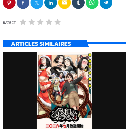
email
RATE IT
ARTICLES SIMILAIRES