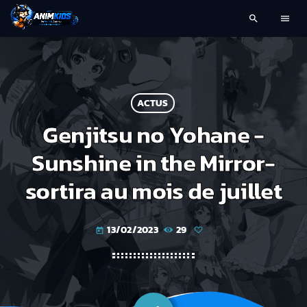
search
menu
ACTUS
Genjitsu no Yohane -
Sunshine in the Mirror-
sortira au mois de juillet
13/02/2023
29
today