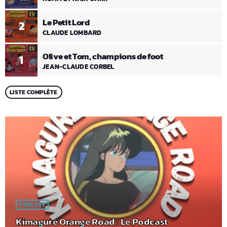
Le Petit Lord
2
CLAUDE LOMBARD
Olive et Tom, champions de foot
1
JEAN-CLAUDE CORBEL
LISTE COMPLÈTE
PODCAST
Kimagure Orange Road : Le Podcast