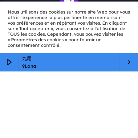
Nous utilisons des cookies sur notre site Web pour vous
offrir l'expérience la plus pertinente en mémorisant
vos préférences et en répétant vos visites. En cliquant
sur « Tout accepter », vous consentez à l'utilisation de
ℹ️ INFOS PRATIQUES
TOUS les cookies. Cependant, vous pouvez visiter les
« Paramètres des cookies » pour fournir un
✉️
Contact
consentement contrôlé.
🦊
Qui sommes-nous ?
Paramètres Cookie
Tout accepter
九尾
play_arrow
keyboard_arrow_right
9Lana
📄
Mentions légales
🔒
Confidentialité
🛡️
RGPD
Copyright © 2026 Animkids. Tous droits réservés.