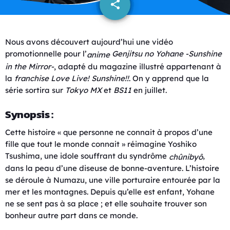
share
email
Nous avons découvert aujourd’hui une vidéo
promotionnelle pour l’
Genjitsu no Yohane -Sunshine
anime
in the Mirror-
, adapté du magazine illustré appartenant à
la
franchise
Love Live! Sunshine!!
. On y apprend que la
série sortira sur
Tokyo MX
et
BS11
en juillet.
Synopsis :
Cette histoire « que personne ne connait à propos d’une
fille que tout le monde connait » réimagine Yoshiko
Tsushima, une idole souffrant du syndrôme
,
chûnibyô
dans la peau d’une diseuse de bonne-aventure. L’histoire
se déroule à Numazu, une ville porturaire entourée par la
mer et les montagnes. Depuis qu’elle est enfant, Yohane
ne se sent pas à sa place ; et elle souhaite trouver son
bonheur autre part dans ce monde.