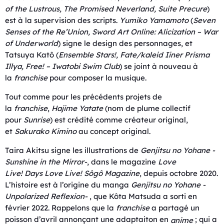
of the Lustrous
,
The Promised Neverland
,
Suite Precure
)
est à la supervision des scripts.
Yumiko Yamamoto
(
Seven
Senses of the Re’Union
,
Sword Art Online: Alicization
– War
of Underworld
) signe le design des personnages, et
Tatsuya Katô (
Ensemble Stars!
, Fate/kaleid Iiner Prisma
Illya,
Free! – Iwatobi Swim Club
) se joint à nouveau à
la
franchise
pour composer la musique.
Tout comme pour les précédents projets de
la
franchise
,
Hajime Yatate
(nom de plume collectif
pour
Sunrise
) est crédité comme créateur original,
et
Sakurako Kimino
au concept original.
Taira Akitsu signe les illustrations de
Genjitsu no Yohane -
Sunshine in the Mirror-
, dans le magazine
Love
Live!
Days
Love Live!
Sôgô Magazine
, depuis octobre 2020.
L’histoire est à l’origine du manga
Genjitsu no Yohane -
Unpolarized Reflexion-
, que Kôta Matsuda a sorti en
février 2022. Rappelons que la
franchise
a partagé un
poisson d’avril annonçant une adaptaiton en
; qui a
anime