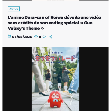
ACTUS
L’anime Dara-san of Reiwa dévoile une vidéo
sans crédits de son ending spécial « Gun
Valsey’s Theme »
today
06/08/2026
8