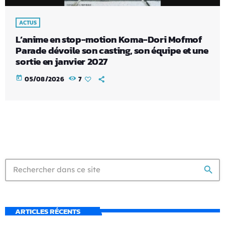
ACTUS
L’anime en stop-motion Koma-Dori Mofmof
Parade dévoile son casting, son équipe et une
sortie en janvier 2027
today
05/08/2026
7
search
ARTICLES RÉCENTS