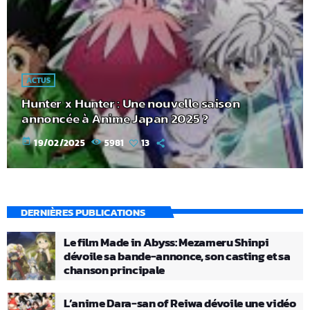
ACTUS
Hunter x Hunter : Une nouvelle saison
annoncée à Anime Japan 2025 ?
today
19/02/2025
5981
13
DERNIÈRES PUBLICATIONS
Le film Made in Abyss: Mezameru Shinpi
dévoile sa bande-annonce, son casting et sa
chanson principale
L’anime Dara-san of Reiwa dévoile une vidéo