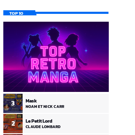
TOP 10
Mask
3
NOAM ET NICK CARR
Le Petit Lord
2
CLAUDE LOMBARD