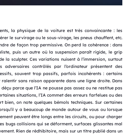
nts, la physique de la voiture est très convaincante : les
rer le survirage ou le sous-virage, les pneus chauffent, etc.
pondre de façon trop permissive. On perd la cohérence : dans
ste, puis un autre où la suspension paraît rigide, le grip
de la sculpter. Ces variations nuisent à l’immersion, surtout
s adversaires contrôlés par l’ordinateur présentent des
ssifs, souvent trop passifs, parfois incohérents : certains
 ralentir sans raison apparente dans une ligne droite. Dans
s déçu parce que l’IA ne pousse pas assez ou ne restitue pas
ertaines situations, l’IA commet des erreurs farfelues ou des
ort bien, on note quelques bémols techniques. Sur certaines
lorsqu’il y a beaucoup de monde autour de vous ou lorsque
ment peuvent être longs entre les circuits, ou pour charger
ues bugs collisions qui se déforment, surfaces glissantes mal
vement. Rien de rédhibitoire, mais sur un titre publié dans un