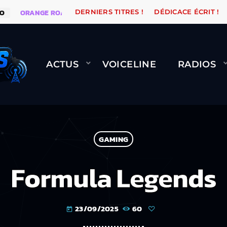
RANGE ROAD QUI PASSE, ÇA LE FAIT !
NAMI
B
DERNIERS TITRES !
DÉDICACE ÉCRIT !
ACTUS
VOICELINE
RADIOS
GAMING
Formula Legends
23/09/2025
60
today