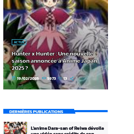
ACTUS
Hunter x Hunter : Une nouvelle
saison annoncée à Anime Japan
2025 ?
19/02/2025
5973
13
today
DERNIÈRES PUBLICATIONS
L’anime Dara-san of Reiwa dévoile
une vidéo sans crédits de son