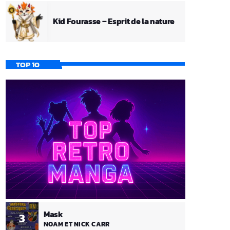
Kid Fourasse – Esprit de la nature
TOP 10
Mask
3
NOAM ET NICK CARR