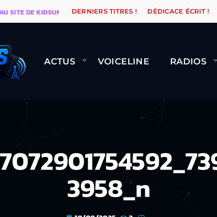
TE DE KIDSUNE
WARÉTRO
ORANGE ROAD QUI PASSE
DERNIERS TITRES !
DÉDICACE ÉCRIT !
ACTUS
VOICELINE
RADIOS
37072901754592_73
3958_n