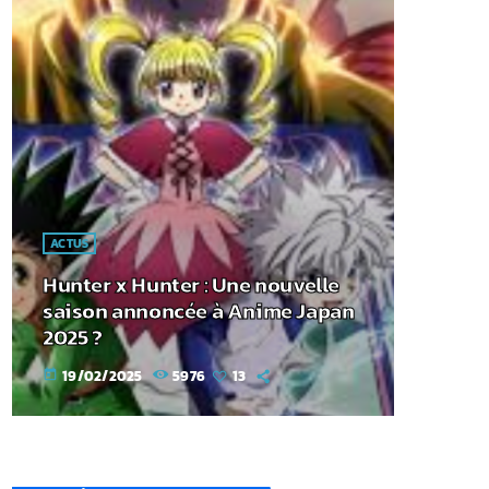
ACTUS
Hunter x Hunter : Une nouvelle
saison annoncée à Anime Japan
2025 ?
19/02/2025
5976
13
today