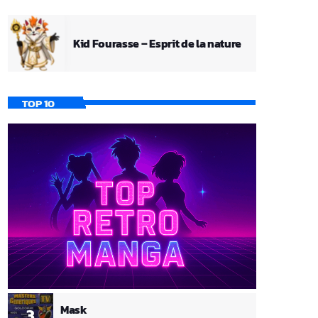
Kid Fourasse – Esprit de la nature
TOP 10
Mask
3