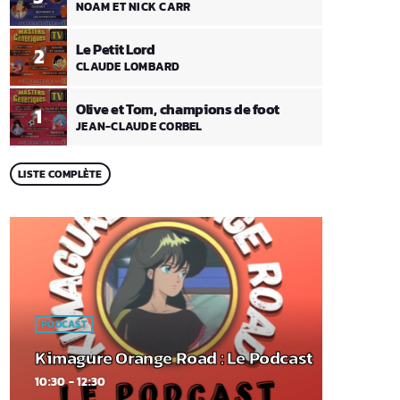
NOAM ET NICK CARR
Le Petit Lord
2
CLAUDE LOMBARD
Olive et Tom, champions de foot
1
JEAN-CLAUDE CORBEL
LISTE COMPLÈTE
PODCAST
Kimagure Orange Road : Le Podcast
10:30 - 12:30