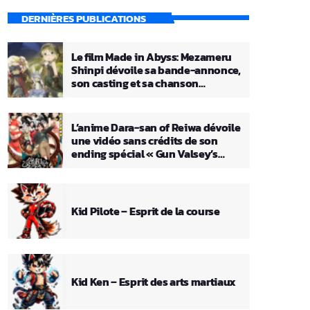
DERNIÈRES PUBLICATIONS
Le film Made in Abyss: Mezameru
Shinpi dévoile sa bande-annonce,
son casting et sa chanson
principale
L’anime Dara-san of Reiwa dévoile
une vidéo sans crédits de son
ending spécial « Gun Valsey’s
Theme »
Kid Pilote – Esprit de la course
Kid Ken – Esprit des arts martiaux