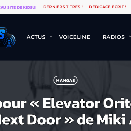
ITE DE KIDSUNE
WARÉTRO
ORANGE ROAD QUI PASS
DERNIERS TITRES !
DÉDICACE ÉCRIT !
ACTUS
VOICELINE
RADIOS
MANGAS
our « Elevator Orite
ext Door » de Miki