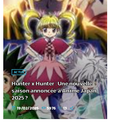
ACTUS
Hunter x Hunter : Une nouvelle
saison annoncée à Anime Japan
2025 ?
19/02/2025
5976
13
today