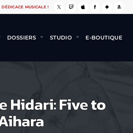
E, ÇA LE FAIT !
NAMI
BERNARD MINET - FLY
DÉDICACE MUSICALE !
DOSSIERS
STUDIO
E-BOUTIQUE
 Hidari: Five to
 Aihara