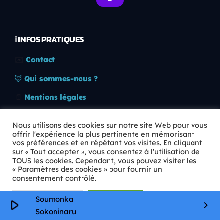
ℹ️ INFOS PRATIQUES
✉️
Contact
🦊
Qui sommes-nous ?
📄
Mentions légales
🔒
Confidentialité
Nous utilisons des cookies sur notre site Web pour vous
offrir l'expérience la plus pertinente en mémorisant
🛡️
RGPD
vos préférences et en répétant vos visites. En cliquant
sur « Tout accepter », vous consentez à l'utilisation de
Copyright © 2026 Animkids. Tous droits réservés.
TOUS les cookies. Cependant, vous pouvez visiter les
« Paramètres des cookies » pour fournir un
consentement contrôlé.
Paramètres Cookie
Tout accepter
Soumonka
play_arrow
keyboard_arrow_right
Sokoninaru