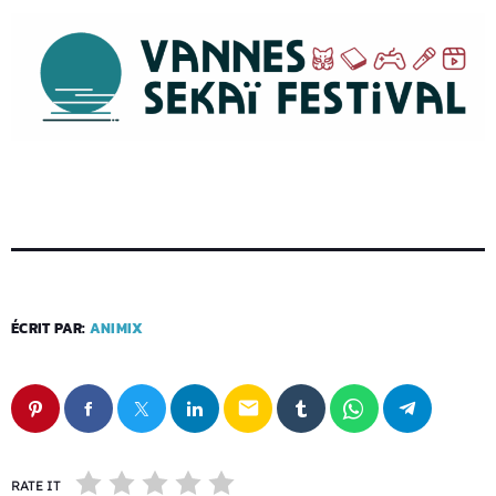
ÉCRIT PAR:
ANIMIX
email
RATE IT