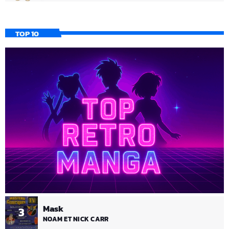
TOP 10
Mask
3
NOAM ET NICK CARR