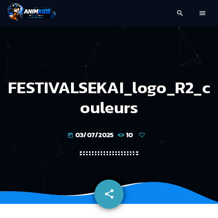
search
menu
FESTIVALSEKAI_logo_R2_c
ouleurs
03/07/2025
10
today
share
email