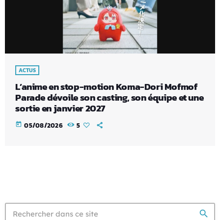
ACTUS
L’anime en stop-motion Koma-Dori Mofmof
Parade dévoile son casting, son équipe et une
sortie en janvier 2027
today
05/08/2026
5
search