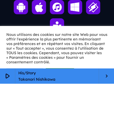
Nous utilisons des cookies sur notre site Web pour vous
offrir l'expérience la plus pertinente en mémorisant
vos préférences et en répétant vos visites. En cliquant
sur « Tout accepter », vous consentez à l'utilisation de
ℹ️ INFOS PRATIQUES
TOUS les cookies. Cependant, vous pouvez visiter les
« Paramètres des cookies » pour fournir un
✉️
Contact
consentement contrôlé.
🦊
Qui sommes-nous ?
Paramètres Cookie
Tout accepter
His/Story
play_arrow
keyboard_arrow_right
Takanori Nishikawa
📄
Mentions légales
🔒
Confidentialité
🛡️
RGPD
Copyright © 2026 Animkids. Tous droits réservés.