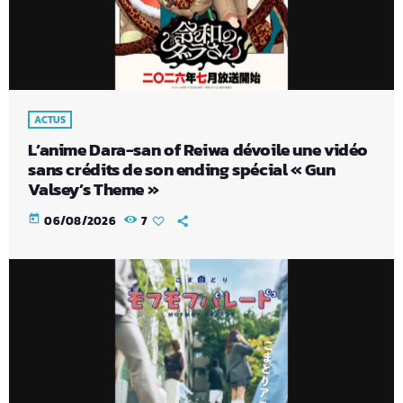
ACTUS
L’anime Dara-san of Reiwa dévoile une vidéo
sans crédits de son ending spécial « Gun
Valsey’s Theme »
today
06/08/2026
7