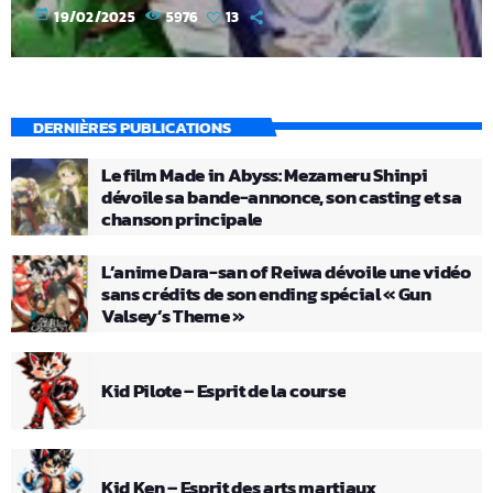
today
19/02/2025
5976
13
DERNIÈRES PUBLICATIONS
Le film Made in Abyss: Mezameru Shinpi
dévoile sa bande-annonce, son casting et sa
chanson principale
L’anime Dara-san of Reiwa dévoile une vidéo
sans crédits de son ending spécial « Gun
Valsey’s Theme »
Kid Pilote – Esprit de la course
Kid Ken – Esprit des arts martiaux