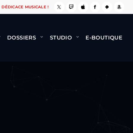
 ÇA LE FAIT !
NAMI
BERNARD MINET - FLY (
DÉDICACE MUSICALE !
DOSSIERS
STUDIO
E-BOUTIQUE