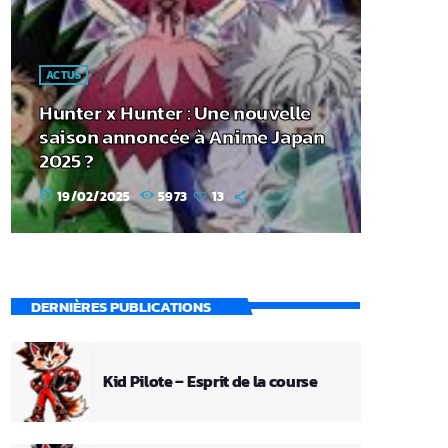
ACTUS
Hunter x Hunter : Une nouvelle
saison annoncée à Anime Japan
2025 ?
19/02/2025
5973
13
today
DERNIÈRES PUBLICATIONS
Kid Pilote – Esprit de la course