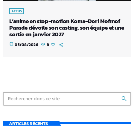
ACTUS
L’anime en stop-motion Koma-Dori Mofmof
Parade dévoile son casting, son équipe et une
sortie en janvier 2027
today
05/08/2026
8
search
ARTICLES RÉCENTS