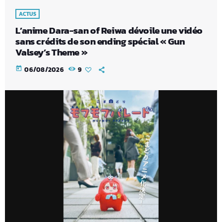
ACTUS
L’anime Dara-san of Reiwa dévoile une vidéo
sans crédits de son ending spécial « Gun
Valsey’s Theme »
today
06/08/2026
9