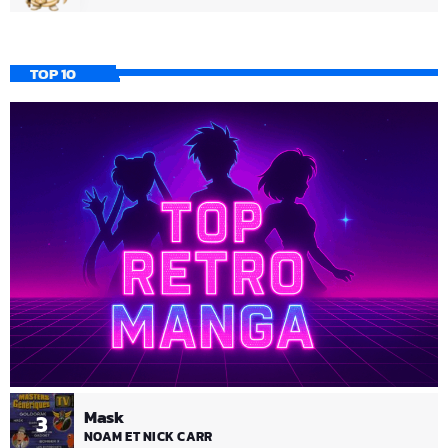
TOP 10
Mask
3
NOAM ET NICK CARR