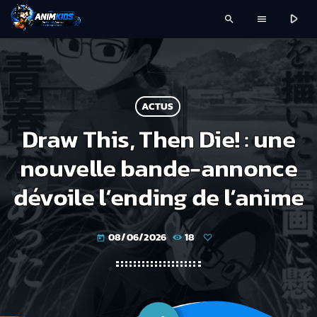
play_arrow
search
menu
ACTUS
Draw This, Then Die! : une
nouvelle bande-annonce
dévoile l’ending de l’anime
08/06/2026
18
today