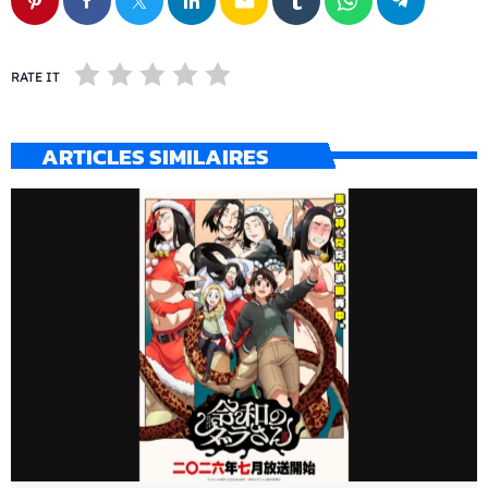
email
RATE IT
ARTICLES SIMILAIRES