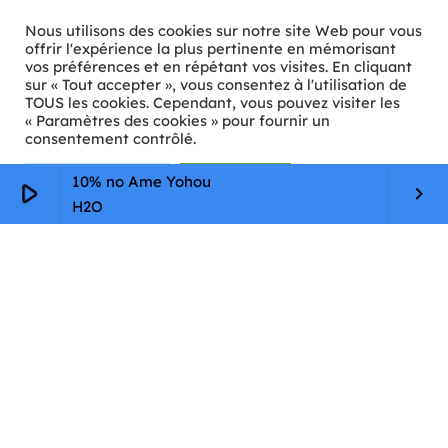
Nous utilisons des cookies sur notre site Web pour vous
offrir l'expérience la plus pertinente en mémorisant
vos préférences et en répétant vos visites. En cliquant
ℹ️ INFOS PRATIQUES
sur « Tout accepter », vous consentez à l'utilisation de
TOUS les cookies. Cependant, vous pouvez visiter les
« Paramètres des cookies » pour fournir un
✉️
Contact
consentement contrôlé.
🦊
Qui sommes-nous ?
Paramètres Cookie
Tout accepter
10% no Ame Yohou
play_arrow
keyboard_arrow_right
📄
Mentions légales
H2O
🔒
Confidentialité
🛡️
RGPD
Copyright © 2026 Animkids. Tous droits réservés.