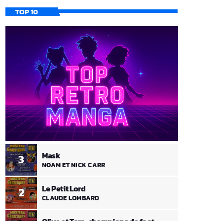
TOP 10
Mask
3
NOAM ET NICK CARR
Le Petit Lord
2
CLAUDE LOMBARD