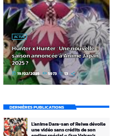
ACTUS
Hunter x Hunter : Une nouvelle
saison annoncée à Anime Japan
2025 ?
19/02/2025
5973
13
today
DERNIÈRES PUBLICATIONS
L’anime Dara-san of Reiwa dévoile
une vidéo sans crédits de son
ending spécial « Gun Valsey’s