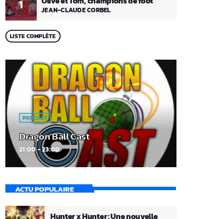
Olive et Tom, champions de foot
1
JEAN-CLAUDE CORBEL
LISTE COMPLÈTE
PODCAST
Dragon Ball Cast
21:00 - 23:00
ACTU POPULAIRE
Hunter x Hunter : Une nouvelle