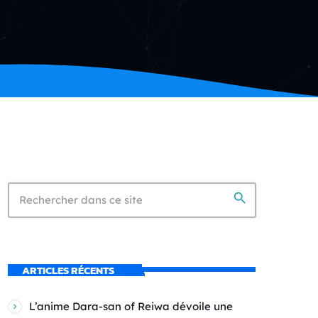
search
ARTICLES RÉCENTS
L’anime Dara-san of Reiwa dévoile une