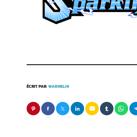
ÉCRIT PAR:
WARMELIN
email