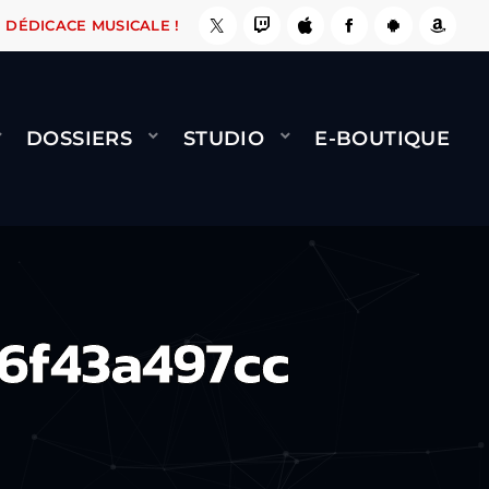
 ÇA LE FAIT !
NAMI
BERNARD MINET - FLY (
DÉDICACE MUSICALE !
DOSSIERS
STUDIO
E-BOUTIQUE
6f43a497cc