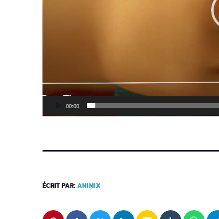
i
d
é
o
00:00
ÉCRIT PAR:
ANIMIX