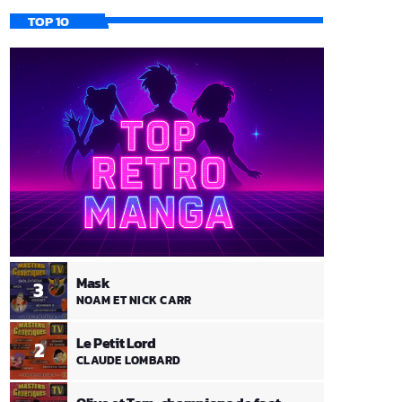
TOP 10
Mask
3
NOAM ET NICK CARR
Le Petit Lord
2
CLAUDE LOMBARD