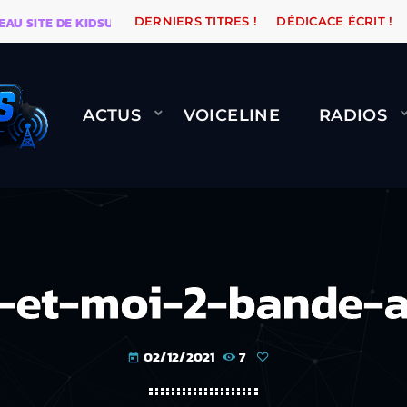
TE DE KIDSUNE
WARÉTRO
ORANGE ROAD QUI PASSE
DERNIERS TITRES !
DÉDICACE ÉCRIT !
ACTUS
VOICELINE
RADIOS
et-moi-2-bande-
02/12/2021
7
today