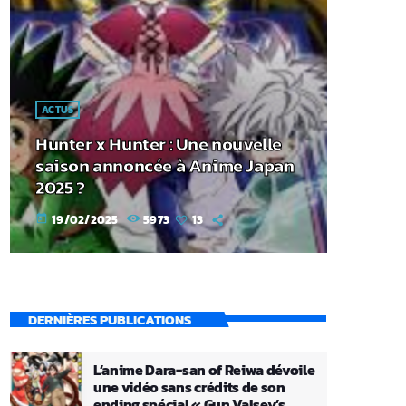
ACTUS
Hunter x Hunter : Une nouvelle
saison annoncée à Anime Japan
2025 ?
19/02/2025
5973
13
today
DERNIÈRES PUBLICATIONS
L’anime Dara-san of Reiwa dévoile
une vidéo sans crédits de son
ending spécial « Gun Valsey’s