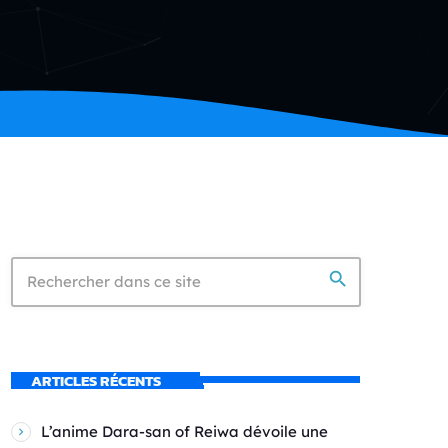
search
ARTICLES RÉCENTS
L’anime Dara-san of Reiwa dévoile une