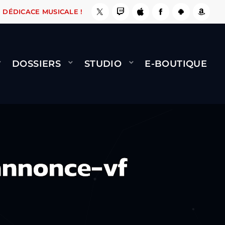
, ÇA LE FAIT !
NAMI
BERNARD MINET - FLY 
DÉDICACE MUSICALE !
DOSSIERS
STUDIO
E-BOUTIQUE
annonce-vf