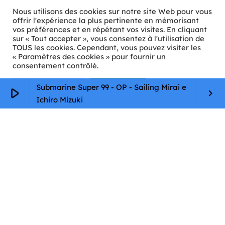
Nous utilisons des cookies sur notre site Web pour vous
offrir l'expérience la plus pertinente en mémorisant
vos préférences et en répétant vos visites. En cliquant
sur « Tout accepter », vous consentez à l'utilisation de
ℹ️ INFOS PRATIQUES
TOUS les cookies. Cependant, vous pouvez visiter les
« Paramètres des cookies » pour fournir un
✉️
Contact
consentement contrôlé.
🦊
Qui sommes-nous ?
Paramètres Cookie
Tout accepter
Submarine Super 99 - OP - Sailing Mirai e
play_arrow
keyboard_arrow_right
Ichiro Mizuki
📄
Mentions légales
🔒
Confidentialité
🛡️
RGPD
Copyright © 2026 Animkids. Tous droits réservés.