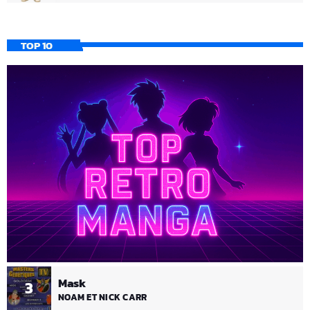
TOP 10
Mask
3
NOAM ET NICK CARR