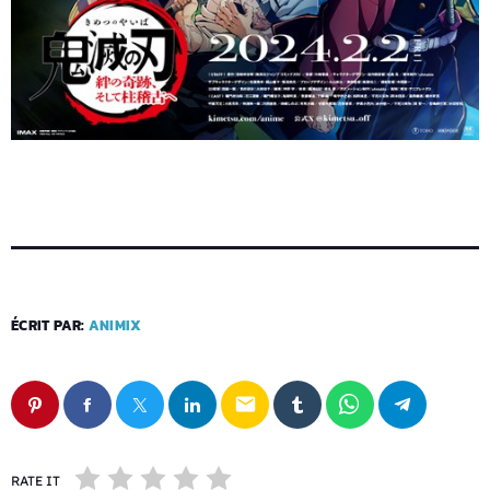
ÉCRIT PAR:
ANIMIX
email
RATE IT