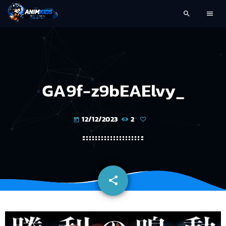
search
menu
GA9f-z9bEAElvy_
12/12/2023
2
today
share
email