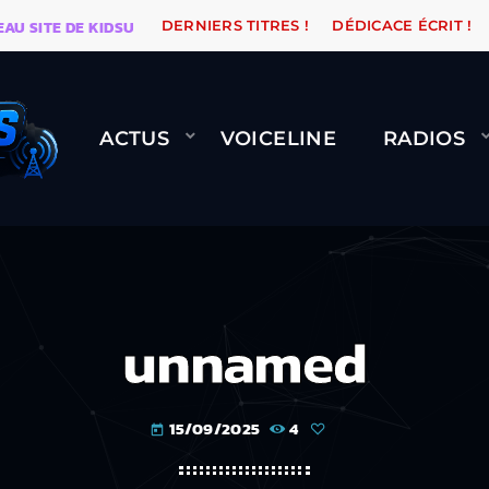
SITE DE KIDSUNE
WARÉTRO
ORANGE ROAD QUI PASS
DERNIERS TITRES !
DÉDICACE ÉCRIT !
ACTUS
VOICELINE
RADIOS
unnamed
15/09/2025
4
today