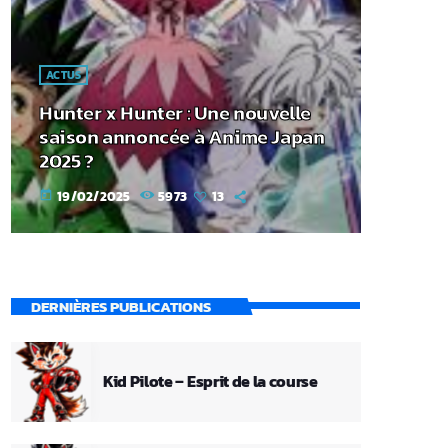
ACTUS
Hunter x Hunter : Une nouvelle
saison annoncée à Anime Japan
2025 ?
19/02/2025
5973
13
today
DERNIÈRES PUBLICATIONS
Kid Pilote – Esprit de la course