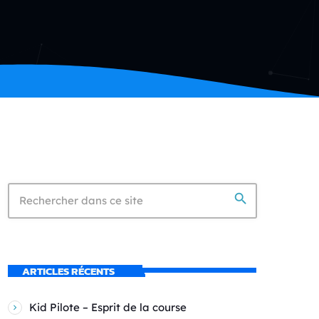
search
ARTICLES RÉCENTS
Kid Pilote – Esprit de la course