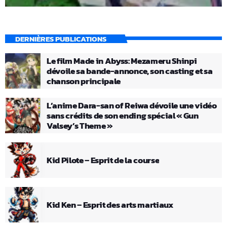
DERNIÈRES PUBLICATIONS
Le film Made in Abyss: Mezameru Shinpi
dévoile sa bande-annonce, son casting et sa
chanson principale
L’anime Dara-san of Reiwa dévoile une vidéo
sans crédits de son ending spécial « Gun
Valsey’s Theme »
Kid Pilote – Esprit de la course
Kid Ken – Esprit des arts martiaux