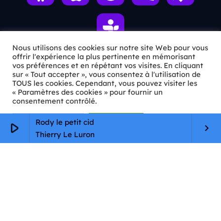
Nous utilisons des cookies sur notre site Web pour vous
offrir l'expérience la plus pertinente en mémorisant
vos préférences et en répétant vos visites. En cliquant
ℹ️ INFOS PRATIQUES
sur « Tout accepter », vous consentez à l'utilisation de
TOUS les cookies. Cependant, vous pouvez visiter les
« Paramètres des cookies » pour fournir un
✉️
Contact
consentement contrôlé.
🦊
Qui sommes-nous ?
Paramètres Cookie
Tout accepter
Rody le petit cid
play_arrow
keyboard_arrow_right
📄
Mentions légales
Thierry Le Luron
🔒
Confidentialité
🛡️
RGPD
Copyright © 2026 Animkids. Tous droits réservés.