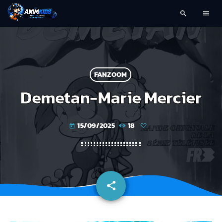
search
menu
FANZOOM
Demetan-Marie Mercier
15/09/2025
18
today
share
email