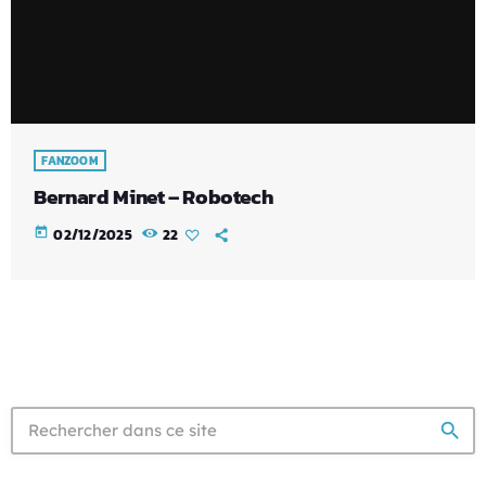
FANZOOM
Bernard Minet – Robotech
today
02/12/2025
22
search