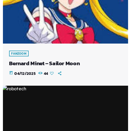
FANZOOM
Bernard Minet – Sailor Moon
today
04/12/2025
44