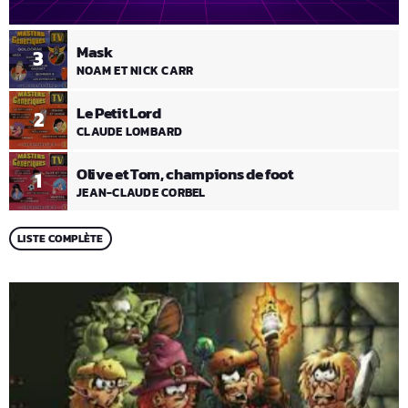
Mask
3
NOAM ET NICK CARR
Le Petit Lord
2
CLAUDE LOMBARD
Olive et Tom, champions de foot
1
JEAN-CLAUDE CORBEL
LISTE COMPLÈTE