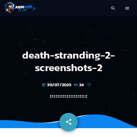
search
menu
death-stranding-2-
screenshots-2
30/07/2025
24
today
share
email