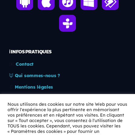
ℹ️ INFOS PRATIQUES
✉️
Contact
🦊
Qui sommes-nous ?
📄
Mentions légales
🔒
Confidentialité
Nous utilisons des cookies sur notre site Web pour vous
offrir l'expérience la plus pertinente en mémorisant
🛡️
RGPD
vos préférences et en répétant vos visites. En cliquant
sur « Tout accepter », vous consentez à l'utilisation de
Copyright © 2026 Animkids. Tous droits réservés.
TOUS les cookies. Cependant, vous pouvez visiter les
« Paramètres des cookies » pour fournir un