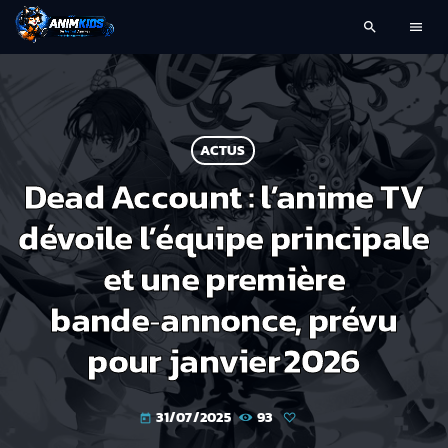
search
menu
ACTUS
Dead Account : l’anime TV
dévoile l’équipe principale
et une première
bande‑annonce, prévu
pour janvier 2026
31/07/2025
93
today