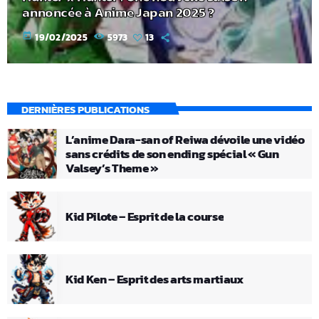
annoncée à Anime Japan 2025 ?
today
19/02/2025
5973
13
DERNIÈRES PUBLICATIONS
L’anime Dara-san of Reiwa dévoile une vidéo
sans crédits de son ending spécial « Gun
Valsey’s Theme »
Kid Pilote – Esprit de la course
Kid Ken – Esprit des arts martiaux