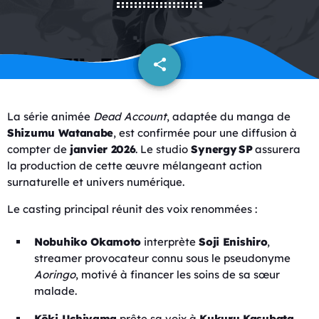
share
email
La série animée
Dead Account
, adaptée du manga de
Shizumu Watanabe
, est confirmée pour une diffusion à
compter de
janvier 2026
. Le studio
Synergy SP
assurera
la production de cette œuvre mélangeant action
surnaturelle et univers numérique.
Le casting principal réunit des voix renommées :
Nobuhiko Okamoto
interprète
Soji Enishiro
,
streamer provocateur connu sous le pseudonyme
Aoringo
, motivé à financer les soins de sa sœur
malade.
Kōki Uchiyama
prête sa voix à
Kukuru Kasubata
,