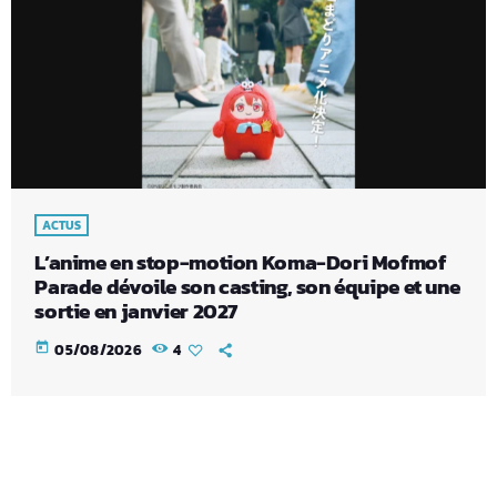
ACTUS
L’anime en stop-motion Koma-Dori Mofmof
Parade dévoile son casting, son équipe et une
sortie en janvier 2027
today
05/08/2026
4