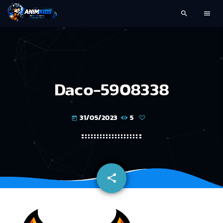
search
menu
Daco-5908338
31/05/2023
5
today
share
email