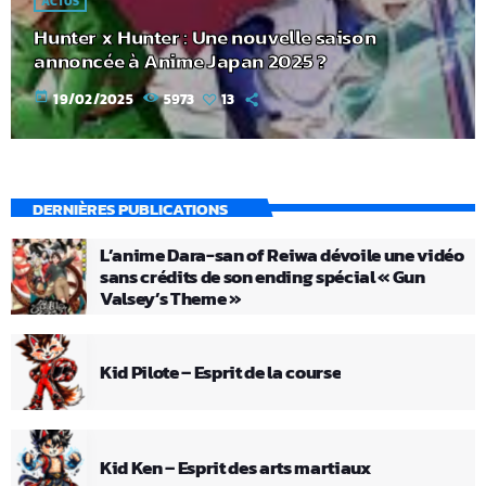
ACTUS
Hunter x Hunter : Une nouvelle saison
annoncée à Anime Japan 2025 ?
today
19/02/2025
5973
13
DERNIÈRES PUBLICATIONS
L’anime Dara-san of Reiwa dévoile une vidéo
sans crédits de son ending spécial « Gun
Valsey’s Theme »
Kid Pilote – Esprit de la course
Kid Ken – Esprit des arts martiaux