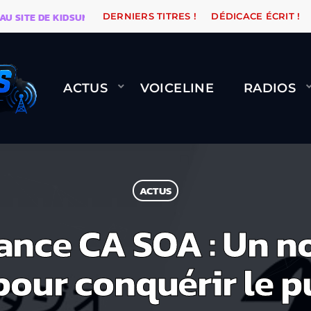
ITE DE KIDSUNE
WARÉTRO
ORANGE ROAD QUI PASSE
DERNIERS TITRES !
DÉDICACE ÉCRIT !
ACTUS
VOICELINE
RADIOS
ACTUS
ance CA SOA : Un n
pour conquérir le p