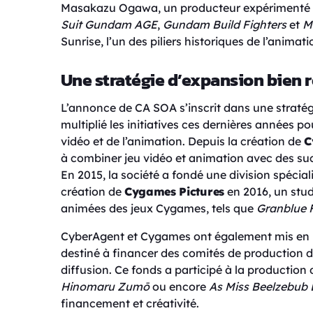
Masakazu Ogawa, un producteur expérimenté ay
Suit Gundam AGE
,
Gundam Build Fighters
et
M
Sunrise, l’un des piliers historiques de l’animat
Une stratégie d’expansion bien 
L’annonce de CA SOA s’inscrit dans une straté
multiplié les initiatives ces dernières années p
vidéo et de l’animation. Depuis la création de
C
à combiner jeu vidéo et animation avec des 
En 2015, la société a fondé une division spécial
création de
Cygames Pictures
en 2016, un stud
animées des jeux Cygames, tels que
Granblue 
CyberAgent et Cygames ont également mis en 
destiné à financer des comités de production d’
diffusion. Ce fonds a participé à la productio
Hinomaru Zumō
ou encore
As Miss Beelzebub 
financement et créativité.