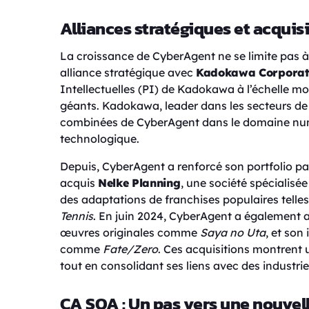
Alliances stratégiques et acquis
La croissance de CyberAgent ne se limite pas à s
alliance stratégique avec
Kadokawa Corporat
Intellectuelles (PI) de Kadokawa à l’échelle mo
géants. Kadokawa, leader dans les secteurs de l
combinées de CyberAgent dans le domaine numér
technologique.
Depuis, CyberAgent a renforcé son portfolio par 
acquis
Nelke Planning
, une société spécialisé
des adaptations de franchises populaires telle
Tennis
. En juin 2024, CyberAgent a également 
œuvres originales comme
Saya no Uta
, et son
comme
Fate/Zero
. Ces acquisitions montrent un
tout en consolidant ses liens avec des industri
CA SOA : Un pas vers une nouvel