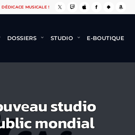
, ÇA LE FAIT !
NAMI
BERNARD MINET - FLY 
DÉDICACE MUSICALE !
DOSSIERS
STUDIO
E-BOUTIQUE
ouveau studio
ublic mondial