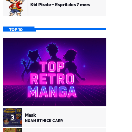
Kid Pirate – Esprit des 7 mers
TOP 10
Mask
3
NOAM ET NICK CARR