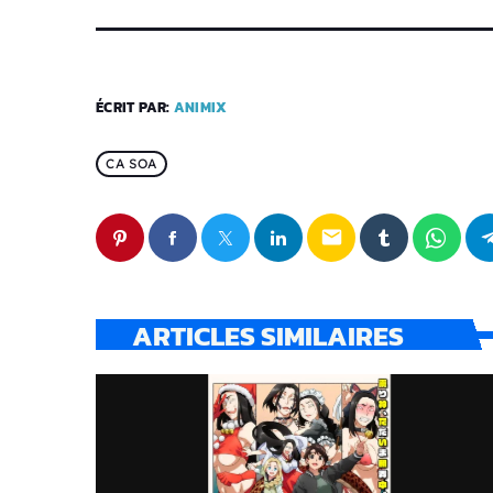
ÉCRIT PAR:
ANIMIX
CA SOA
email
ARTICLES SIMILAIRES