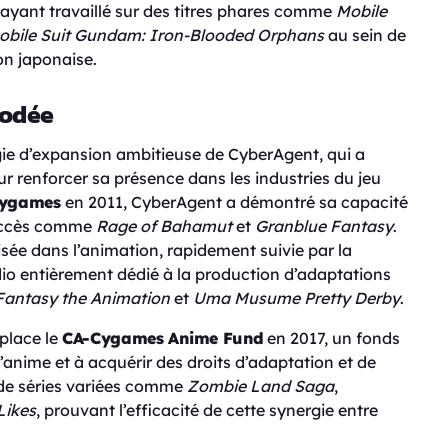
ant travaillé sur des titres phares comme
Mobile
obile Suit Gundam: Iron-Blooded Orphans
au sein de
ion japonaise.
rodée
gie d’expansion ambitieuse de CyberAgent, qui a
our renforcer sa présence dans les industries du jeu
ygames
en 2011, CyberAgent a démontré sa capacité
succès comme
Rage of Bahamut
et
Granblue Fantasy
.
isée dans l’animation, rapidement suivie par la
io entièrement dédié à la production d’adaptations
Fantasy the Animation
et
Uma Musume Pretty Derby
.
place le
CA-Cygames Anime Fund
en 2017, un fonds
anime et à acquérir des droits d’adaptation et de
n de séries variées comme
Zombie Land Saga
,
Likes
, prouvant l’efficacité de cette synergie entre