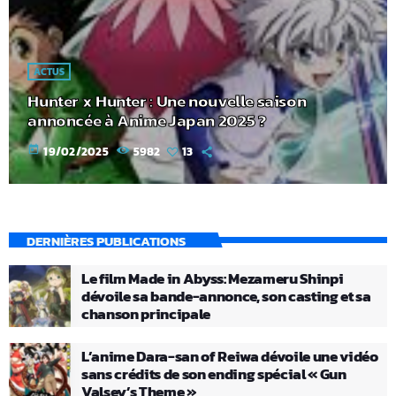
ACTUS
Hunter x Hunter : Une nouvelle saison
annoncée à Anime Japan 2025 ?
today
19/02/2025
5982
13
DERNIÈRES PUBLICATIONS
Le film Made in Abyss: Mezameru Shinpi
dévoile sa bande-annonce, son casting et sa
chanson principale
L’anime Dara-san of Reiwa dévoile une vidéo
sans crédits de son ending spécial « Gun
Valsey’s Theme »