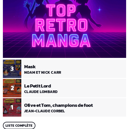
Mask
3
NOAM ET NICK CARR
Le Petit Lord
2
CLAUDE LOMBARD
Olive et Tom, champions de foot
1
JEAN-CLAUDE CORBEL
LISTE COMPLÈTE