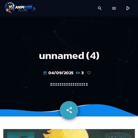
play_arrow
search
menu
unnamed (4)
04/09/2025
3
today
share
email